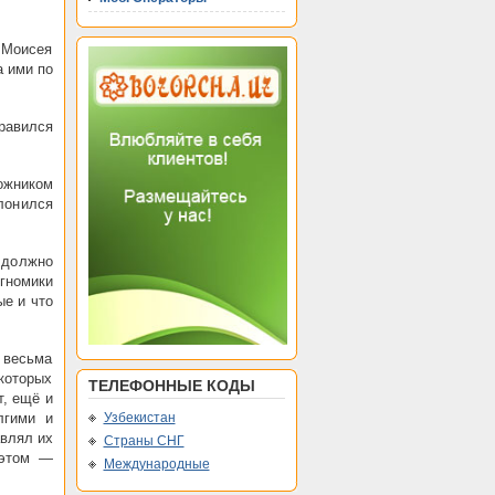
 Моисея
а ими по
правился
ожником
клонился
 должно
гномики
е и что
 весьма
которых
ТЕЛЕФОННЫЕ КОДЫ
т, ещё и
лгими и
Узбекистан
влял их
Страны СНГ
 этом —
Международные