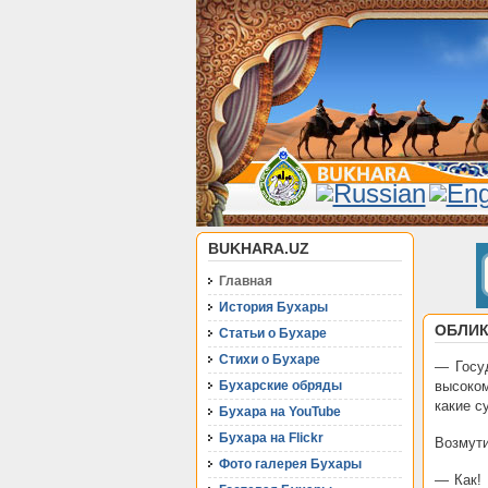
BUKHARA.UZ
Главная
История Бухары
ОБЛИК
Статьи о Бухаре
Стихи о Бухаре
— Госу
Бухарские обряды
высоко
какие с
Бухара на YouTube
Бухара на Flickr
Возмути
Фото галерея Бухары
— Как! 