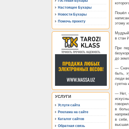
Гостевая Бухары
которог
Настоящее Бухары
Пошёл 
Новости Бухары
написан
Помочь проекту
этому и
Мудрый 
в стан 
При пе
безукор
до земл
— Снач
быть, 
люди ве
суетна 
— Нет, 
УСЛУГИ
искусны
говорил
Услуги сайта
в боль
Реклама на сайте
напряжё
Каталог сайтов
в себе
высшая 
Обратная связь