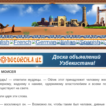
Главная
Погода в Бухаре
Объя
 МОИСЕЯ
дарь! — ответили мудрецы. — Облик этот принадлежит человеку жес
мерному, жадному к наживе, одержимому властолюбием и всеми по
уществуют на свете.
ли царя эти слова.
— воскликнул он. — Возможно ли, чтобы таким был человек, дивные 