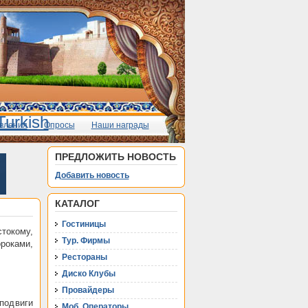
вления
Опросы
Наши награды
ПРЕДЛОЖИТЬ НОВОСТЬ
Добавить новость
КАТАЛОГ
Гостиницы
токому,
Тур. Фирмы
роками,
Рестораны
Диско Клубы
Провайдеры
подвиги
Моб. Операторы