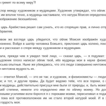
о гремят по всему миру?!
спор между художником и мудрецами. Художник утверждал, что облик
 им вполне точно, а мудрецы настаивали, что натура Моисея определен
зображению безошибочно.
царь Арабистана решил сам узнать, кто из спорящих прав, и лично от
Израилев.
рвом же взгляде царь убедился, что облик Моисея изображён худ
изненно. Войдя в шатёр человека Божьего, преклонил царь колено, по
и и рассказал о споре между художником и мудрецами.
ала, прежде чем я увидел твоё лицо, — сказал царь, — я подумал:
художник плохо написал облик твой, ибо мудрецы мои в науке физио
сьма опытные. Ныне же убеждаюсь, что это люди совершенно ничтожны
и ничтожна мудрость их.
— ответил Моисей, — это не так: и художник, и физиономисты — люди
е; и тот, и другие правы. Да будет ведомо тебе, что все пороки, о 
и мудрецы, действительно присущи мне были от природы, и, быть може
шей степени, нежели это определено ими по облику моему. Но до
нными усилиями воли боролся я с пороками моими, пересиливал и пода
, пока всё противоположное им не стало второй натурой моей. И в
гордость моя.