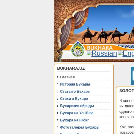
BUKHARA.UZ
Главная
История Бухары
ЗОЛОТ
Статьи о Бухаре
Стихи о Бухаре
В конце
Бухарские обряды
их люби
одного 
Бухара на YouTube
конечно,
Бухара на Flickr
Как раз
Фото галерея Бухары
товаров