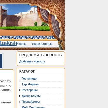
вления
Опросы
Наши награды
ПРЕДЛОЖИТЬ НОВОСТЬ
Добавить новость
КАТАЛОГ
Гостиницы
 послать
Тур. Фирмы
еньги из
аплатив,
Рестораны
Диско Клубы
Провайдеры
 мелких
Моб. Операторы