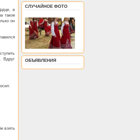
СЛУЧАЙНОЕ ФОТО
рдце, а
на такое
олько он
лавился
ступить
. Вдруг
ОБЪЯВЛЕНИЯ
осил:
бе взять