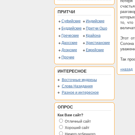
потеря
счасть
ПРИТЧИ
разгово
которых
Суфийские
Индийские
то, что
величат
Буддийские
Притчи Ошо
Греческие
Крайона
Этот о
Даосские
Христианские
Солона
уважени
Дзэнские
Еврейские
Прочие
Так про
«назад
ИНТЕРЕСНОЕ
Восточные мудрецы
Слова Назидания
Разное и интересное
ОПРОС
Как Вам сайт?
Отличный сайт
Хороший сайт
Ничего осбенного