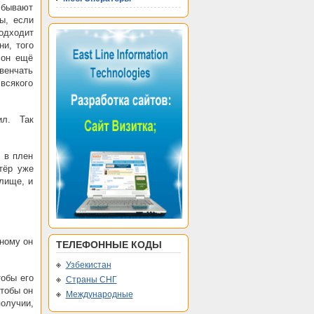
а бывают
ы, если
одходит
ни, того
 он ещё
венчать
всякого
ил. Так
 в плен
тёр уже
елище, и
дному он
ТЕЛЕФОННЫЕ КОДЫ
Узбекистан
тобы его
Страны СНГ
чтобы он
Международные
получии,