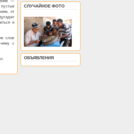
тение —
СЛУЧАЙНОЕ ФОТО
 пустые
виям, от
едугадал
иться и
ие слов
 нему с
ОБЪЯВЛЕНИЯ
л.