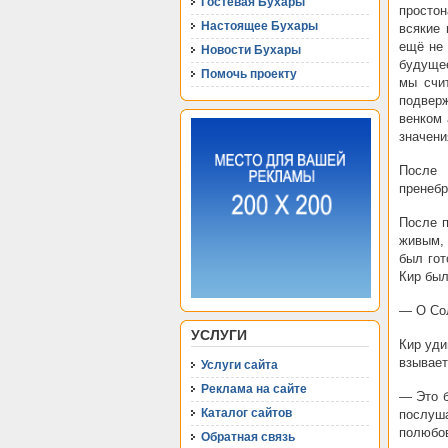
Гостевая Бухары
простон
Настоящее Бухары
всякие 
ещё не 
Новости Бухары
будущее
Помочь проекту
мы счи
подвер
венком 
значени
После 
пренебр
После п
живым,
был гот
Кир был
— О Сол
УСЛУГИ
Кир уди
взывает
Услуги сайта
Реклама на сайте
— Это б
Каталог сайтов
послуша
полюбов
Обратная связь