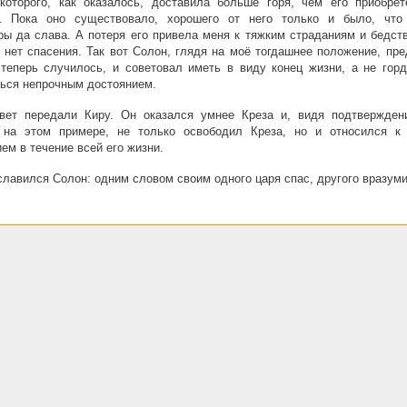
 которого, как оказалось, доставила больше горя, чем его приобре
я. Пока оно существовало, хорошего от него только и было, что
ры да слава. А потеря его привела меня к тяжким страданиям и бедст
 нет спасения. Так вот Солон, глядя на моё тогдашнее положение, пр
 теперь случилось, и советовал иметь в виду конец жизни, а не горд
ься непрочным достоянием.
твет передали Киру. Он оказался умнее Креза и, видя подтвержден
 на этом примере, не только освободил Креза, но и относился к
ем в течение всей его жизни.
славился Солон: одним словом своим одного царя спас, другого вразуми