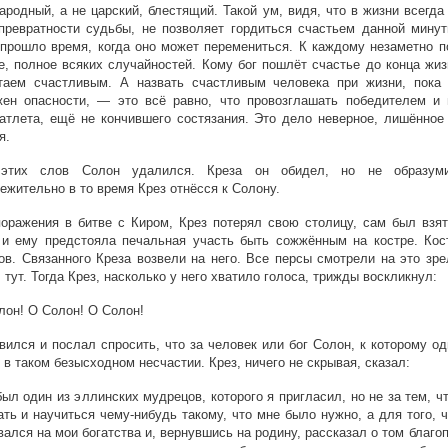
ародный, а не царский, блестящий. Такой ум, видя, что в жизни всегд
превратности судьбы, не позволяет гордиться счастьем данной минут
прошло время, когда оно может перемениться. К каждому незаметно п
, полное всяких случайностей. Кому бог пошлёт счастье до конца жиз
таем счастливым. А назвать счастливым человека при жизни, пока
жен опасности, — это всё равно, что провозглашать победителем и 
атлета, ещё не кончившего состязания. Это дело неверное, лишённое 
я.
этих слов Солон удалился. Креза он обидел, но не образум
ежительно в то время Крез отнёсся к Солону.
оражения в битве с Киром, Крез потерял свою столицу, сам был взят
 и ему предстояла печальная участь быть сожжённым на костре. Кос
ов. Связанного Креза возвели на него. Все персы смотрели на это зр
 тут. Тогда Крез, насколько у него хватило голоса, трижды воскликнул:
он! О Солон! О Солон!
вился и послал спросить, что за человек или бог Солон, к которому о
 в таком безысходном несчастии. Крез, ничего не скрывая, сказал:
ыл один из эллинских мудрецов, которого я пригласил, но не за тем, ч
ть и научиться чему-нибудь такому, что мне было нужно, а для того, 
ался на мои богатства и, вернувшись на родину, рассказал о том благо