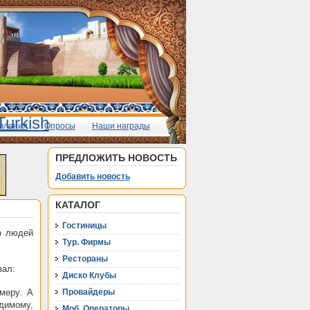
вления
Опросы
Наши награды
ПРЕДЛОЖИТЬ НОВОСТЬ
Добавить новость
КАТАЛОГ
Гостиницы
о людей
Тур. Фирмы
Рестораны
зал:
Диско Клубы
меру. А
Провайдеры
идимому,
Моб. Операторы