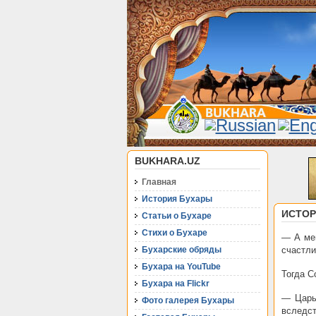
BUKHARA.UZ
Главная
История Бухары
ИСТОР
Статьи о Бухаре
Стихи о Бухаре
— А мен
Бухарские обряды
счастл
Бухара на YouTube
Тогда С
Бухара на Flickr
— Царь
Фото галерея Бухары
вследст