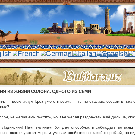
Главная
Погода в Бухаре
Объя
ИЯ ИЗ ЖИЗНИ СОЛОНА, ОДНОГО ИЗ СЕМИ
я, — воскликнул Крез уже с гневом, — ты не ставишь совсем в числ
ивых?
олон, не желая ему льстить, но и не желая раздражать ещё дольше, ска
 Лидийский! Нам, эллинам, бог дал способность соблюдать во всём 
вие такого чувства меры и ум нам свойственен какой-то робкий, по-в