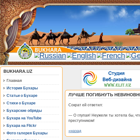
BUKHARA.UZ
Главная
История Бухары
ЛУЧШЕ ПОГИБНУТЬ НЕВИНОВ
Статьи о Бухаре
Стихи о Бухаре
Сократ ей ответил:
Бухарские обряды
— О глупая! Неужели ты хотела бы, чт
Бухара на YouTube
преступником!
Бухара на Flickr
«назад
Фото галерея Бухары