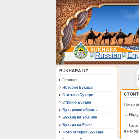
BUKHARA.UZ
Главная
История Бухары
СТОИТ
Статьи о Бухаре
Стихи о Бухаре
Некто о
Бухарские обряды
— Надум
Бухара на YouTube
Бухара на Flickr
— Смотр
а наход
Фото галерея Бухары