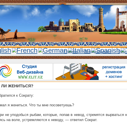
Главная
Погода в Бухаре
Объя
 ЛИ ЖЕНИТЬСЯ?
братился к Сократу:
ал я жениться. Что ты мне посоветуешь?
и не уподобься рыбам, которые, попав в невод, стремятся вырваться 
ясь на воле, устремляются к неводу, — ответил Сократ.