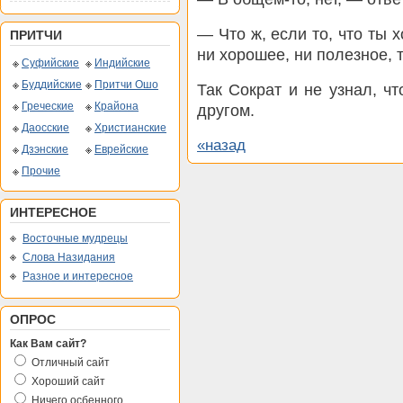
— Что ж, если то, что ты 
ПРИТЧИ
ни хорошее, ни полезное, 
Суфийские
Индийские
Буддийские
Притчи Ошо
Так Сократ и не узнал, ч
Греческие
Крайона
другом.
Даосские
Христианские
«назад
Дзэнские
Еврейские
Прочие
ИНТЕРЕСНОЕ
Восточные мудрецы
Слова Назидания
Разное и интересное
ОПРОС
Как Вам сайт?
Отличный сайт
Хороший сайт
Ничего осбенного