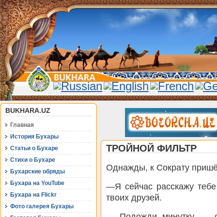
BUKHARA.UZ
Главная
История Бухары
ТРОЙНОЙ ФИЛЬТР
Статьи о Бухаре
Стихи о Бухаре
Однажды, к Сократу пришё
Бухарские обряды
Бухара на YouTube
—Я сейчас расскажу тебе
Бухара на Flickr
твоих друзей.
Фото галерея Бухары
— Подожди минутку, — о