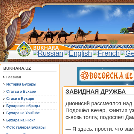
BUKHARA.UZ
Главная
История Бухары
ЗАВИДНАЯ ДРУЖБА
Статьи о Бухаре
Стихи о Бухаре
Дионисий рассмеялся над 
Бухарские обряды
Подошёл вечер, Финтия уж
Бухара на YouTube
сквозь толпу, подоспел Да
Бухара на Flickr
Фото галерея Бухары
— Я здесь, прости, что за