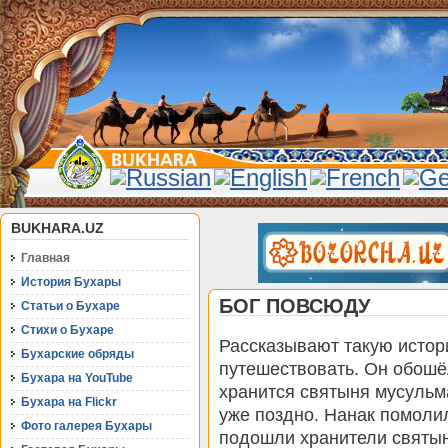
BUKHARA.UZ
Главная
История Бухары
БОГ ПОВСЮДУ
Статьи о Бухаре
Стихи о Бухаре
Рассказывают такую исто
Бухарские обряды
путешествовать. Он обошё
Бухара на YouTube
хранится святыня мусульм
Бухара на Flickr
уже поздно. Нанак помолил
Фото галерея Бухары
подошли хранители святын