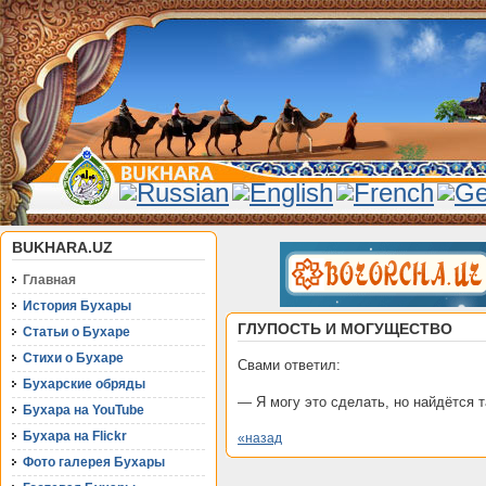
BUKHARA.UZ
Главная
История Бухары
ГЛУПОСТЬ И МОГУЩЕСТВО
Статьи о Бухаре
Стихи о Бухаре
Свами ответил:
Бухарские обряды
— Я могу это сделать, но найдётся т
Бухара на YouTube
Бухара на Flickr
«назад
Фото галерея Бухары