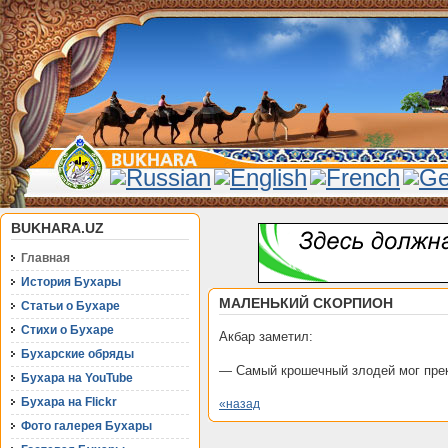
BUKHARA.UZ
Главная
История Бухары
МАЛЕНЬКИЙ СКОРПИОН
Статьи о Бухаре
Стихи о Бухаре
Акбар заметил:
Бухарские обряды
— Самый крошечный злодей мог прек
Бухара на YouTube
Бухара на Flickr
«назад
Фото галерея Бухары