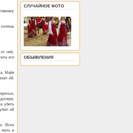
СЛУЧАЙНОЕ ФОТО
ставнику
и хочешь
от неё,
ила его
ОБЪЯВЛЕНИЯ
ча. Майя
азал ей,
ерелье,
 дочери,
ла убить
убил ей
о. Всех
 жить и