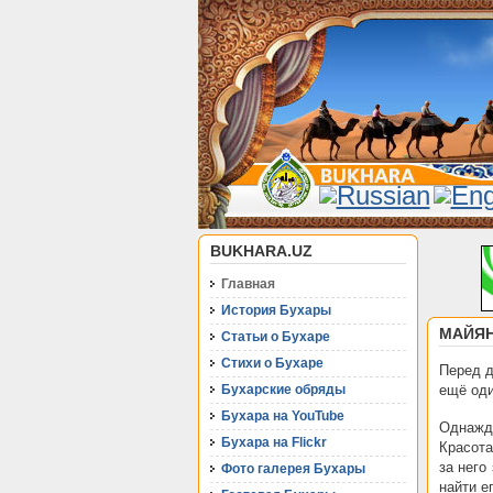
BUKHARA.UZ
Главная
История Бухары
МАЙЯН
Статьи о Бухаре
Стихи о Бухаре
Перед д
Бухарские обряды
ещё оди
Бухара на YouTube
Однажд
Бухара на Flickr
Красота
за него
Фото галерея Бухары
найти е