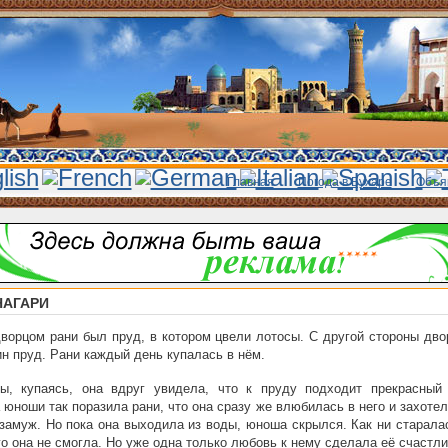
Главная
Погода в Бухаре
Объя
АГАРИ
ворцом рани был пруд, в котором цвели лотосы. С другой стороны дво
н пруд. Рани каждый день купалась в нём.
ы, купаясь, она вдруг увидела, что к пруду подходит прекрасный
 юноши так поразила рани, что она сразу же влюбилась в него и захоте
 замуж. Но пока она выходила из воды, юноша скрылся. Как ни старала
го она не смогла. Но уже одна только любовь к нему сделала её счастли