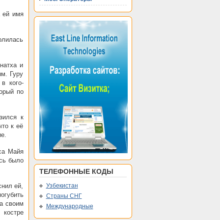
 ей имя
олилась
натха и
ым. Гуру
в кого-
орый по
зился к
что к её
е.
са Майя
ась было
ТЕЛЕФОННЫЕ КОДЫ
снил ей,
Узбекистан
погубить
Страны СНГ
ла своим
Международные
 костре