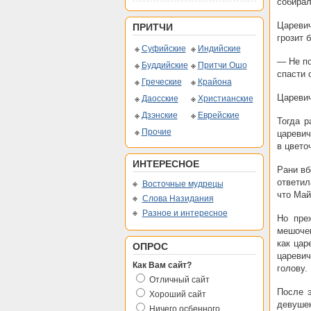
собирал
Царевич
ПРИТЧИ
грозит 
Суфийские
Индийские
— Не по
Буддийские
Притчи Ошо
спасти 
Греческие
Крайона
Царевич
Даосские
Христианские
Дзэнские
Еврейские
Тогда р
Прочие
царевич
в цвето
ИНТЕРЕСНОЕ
Рани вб
ответил
Восточные мудрецы
что Май
Слова Назидания
Разное и интересное
Но пре
мешочек
как цар
ОПРОС
царевич
Как Вам сайт?
голову.
Отличный сайт
После э
Хороший сайт
девушек
Ничего осбенного