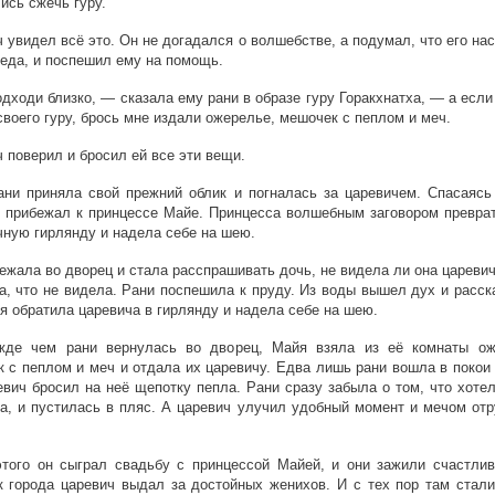
ись сжечь гуру.
 увидел всё это. Он не догадался о волшебстве, а подумал, что его на
беда, и поспешил ему на помощь.
дходи близко, — сказала ему рани в образе гуру Горакхнатха, — а есл
своего гуру, брось мне издали ожерелье, мешочек с пеплом и меч.
 поверил и бросил ей все эти вещи.
ани приняла свой прежний облик и погналась за царевичем. Спасаясь 
 прибежал к принцессе Майе. Принцесса волшебным заговором преврат
чную гирлянду и надела себе на шею.
ежала во дворец и стала расспрашивать дочь, не видела ли она цареви
а, что не видела. Рани поспешила к пруду. Из воды вышел дух и расск
я обратила царевича в гирлянду и надела себе на шею.
жде чем рани вернулась во дворец, Майя взяла из её комнаты ож
 с пеплом и меч и отдала их царевичу. Едва лишь рани вошла в покои
евич бросил на неё щепотку пепла. Рани сразу забыла о том, что хоте
а, и пустилась в пляс. А царевич улучил удобный момент и мечом отр
того он сыграл свадьбу с принцессой Майей, и они зажили счастлив
 города царевич выдал за достойных женихов. И с тех пор там стали