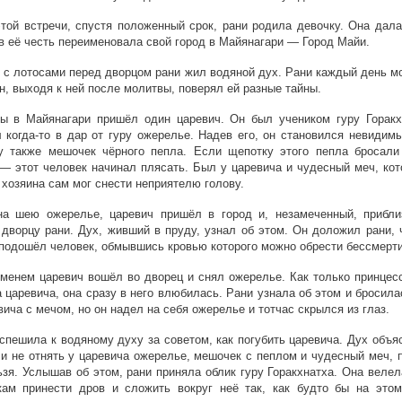
той встречи, спустя положенный срок, рани родила девочку. Она дала
в её честь переименовала свой город в Майянагари — Город Майи.
 с лотосами перед дворцом рани жил водяной дух. Рани каждый день м
он, выходя к ней после молитвы, поверял ей разные тайны.
ы в Майянагари пришёл один царевич. Он был учеником гуру Горакх
 когда-то в дар от гуру ожерелье. Надев его, он становился невидим
у также мешочек чёрного пепла. Если щепотку этого пепла бросали 
— этот человек начинал плясать. Был у царевича и чудесный меч, кот
 хозяина сам мог снести неприятелю голову.
на шею ожерелье, царевич пришёл в город и, незамеченный, прибли
дворцу рани. Дух, живший в пруду, узнал об этом. Он доложил рани, 
подошёл человек, обмывшись кровью которого можно обрести бессмерти
менем царевич вошёл во дворец и снял ожерелье. Как только принцес
 царевича, она сразу в него влюбилась. Рани узнала об этом и бросил
вича с мечом, но он надел на себя ожерелье и тотчас скрылся из глаз.
спешила к водяному духу за советом, как погубить царевича. Дух объя
ли не отнять у царевича ожерелье, мешочек с пеплом и чудесный меч, 
ьзя. Услышав об этом, рани приняла облик гуру Горакхнатха. Она веле
кам принести дров и сложить вокруг неё так, как будто бы на этом