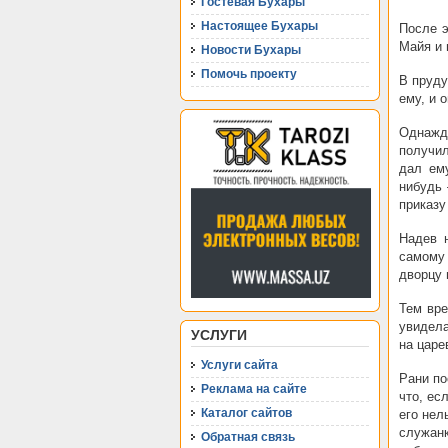
Гостевая Бухары
Настоящее Бухары
После э
Майя и 
Новости Бухары
Помочь проекту
В пруду
ему, и 
Однажд
получил
дал ем
нибудь 
приказу
Надев 
самому 
дворцу 
Тем вре
увидела
УСЛУГИ
на царе
Услуги сайта
Рани по
Реклама на сайте
что, ес
Каталог сайтов
его нел
служан
Обратная связь