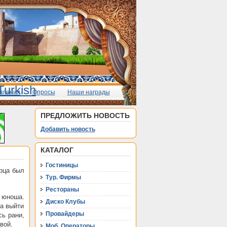
вления
Опросы
Наши награды
ПРЕДЛОЖИТЬ НОВОСТЬ
Добавить новость
КАТАЛОГ
Гостиницы
рца был
Тур. Фирмы
Рестораны
 юноша.
Диско Клубы
ла выйти
Провайдеры
сь рани,
вой.
Моб. Операторы