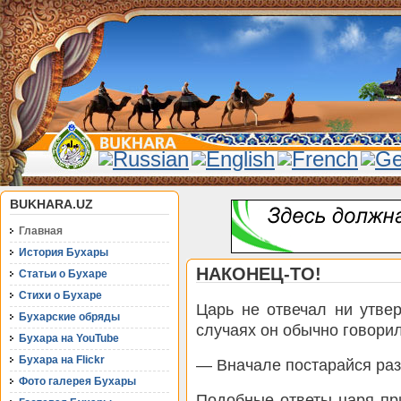
BUKHARA.UZ
Главная
История Бухары
НАКОНЕЦ-ТО!
Статьи о Бухаре
Стихи о Бухаре
Царь не отвечал ни утвер
Бухарские обряды
случаях он обычно говорил
Бухара на YouTube
Бухара на Flickr
— Вначале постарайся раз
Фото галерея Бухары
Подобные ответы царя пр