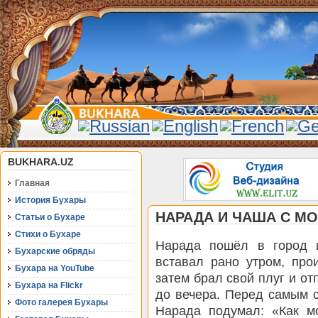
BUKHARA.UZ
Главная
История Бухары
НАРАДА И ЧАША С М
Статьи о Бухаре
Стихи о Бухаре
Нарада пошёл в город и
Бухарские обряды
вставал рано утром, про
Бухара на YouTube
затем брал свой плуг и от
Бухара на Flickr
до вечера. Перед самым 
Фото галерея Бухары
Нарада подумал: «Как м