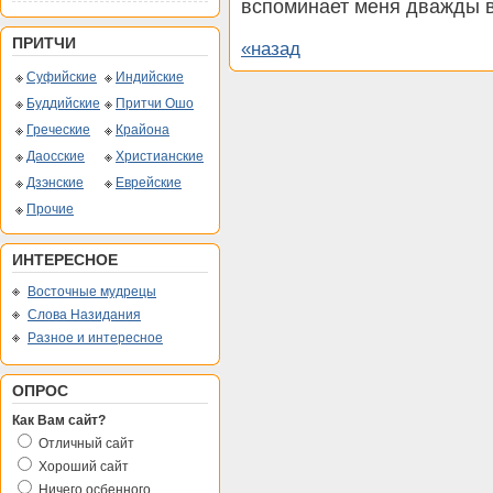
вспоминает меня дважды в
ПРИТЧИ
«назад
Суфийские
Индийские
Буддийские
Притчи Ошо
Греческие
Крайона
Даосские
Христианские
Дзэнские
Еврейские
Прочие
ИНТЕРЕСНОЕ
Восточные мудрецы
Слова Назидания
Разное и интересное
ОПРОС
Как Вам сайт?
Отличный сайт
Хороший сайт
Ничего осбенного