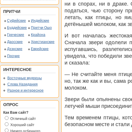
ни в спорах, ни в драке.
податься, чью сторону пр
ПРИТЧИ
летать, как птицы, но я
Суфийские
Индийские
детёнышей молоком, как з
Буддийские
Притчи Ошо
И вот началась жестока
Греческие
Крайона
Сначала звери одолели п
Даосские
Христианские
испугавшись, разлетели
Дзэнские
Еврейские
увидела, что победили зве
Прочие
и сказала:
ИНТЕРЕСНОЕ
— Не считайте меня птице
Восточные мудрецы
но, так же как и вы, сама
Слова Назидания
молоком.
Разное и интересное
Звери были опьянены сво
ОПРОС
летучей мыши присоединит
Как Вам сайт?
Тем временем птицы, кот
Отличный сайт
безопасном месте и стали 
Хороший сайт
Ничего осбенного