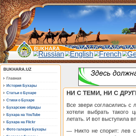
BUKHARA.UZ
Главная
История Бухары
НИ С ТЕМИ, НИ С ДРУ
Статьи о Бухаре
Стихи о Бухаре
Все звери согласились с 
Бухарские обряды
хотели выбрать такого ц
Бухара на YouTube
летать. И вот выступила в
Бухара на Flickr
Фото галерея Бухары
— Никто не спорит: лев 