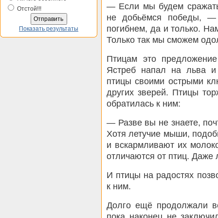
— Если мы будем сражать
Отстой!!!
не добьёмся победы, —
погибнем, да и только. На
Показать результаты
Только так мы сможем одол
Птицам это предложение
Ястреб напал на льва и
птицы своими острыми кл
других зверей. Птицы то
обратилась к ним:
— Разве вы не знаете, поч
Хотя летучие мыши, подо
и вскармливают их молоко
отличаются от птиц. Даже л
И птицы на радостях поз
к ним.
Долго ещё продолжали во
пока наконец не заключи