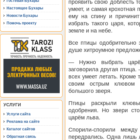
Гостевая Бухары
проявить свою доблесть т
умеет, и самая крохотная п
Настоящее Бухары
ему на спину и причинит
Новости Бухары
избрать такого царя, кот
Помочь проекту
земле и на небе.
Все птицы одобрительно 
душе хитроумное предложе
— Нужно выбрать царё
заговорила другая птица.
всех умеет летать. Кроме 
своим острым клювом и
большого зверя.
Птицы раскрыли клювы
УСЛУГИ
одобрения. Но звери сто
Услуги сайта
царём льва.
Реклама на сайте
Спорили-спорили между
Каталог сайтов
передрались. Одна лишь 
Обратная связь