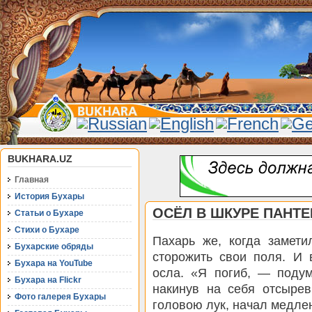
BUKHARA.UZ
Главная
История Бухары
ОСЁЛ В ШКУРЕ ПАНТ
Статьи о Бухаре
Стихи о Бухаре
Пахарь же, когда замети
Бухарские обряды
сторожить свои поля. И 
Бухара на YouTube
осла. «Я погиб, — подум
Бухара на Flickr
накинув на себя отсыре
Фото галерея Бухары
головою лук, начал медле