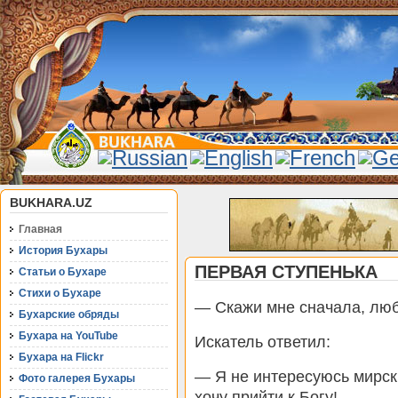
BUKHARA.UZ
Главная
История Бухары
ПЕРВАЯ СТУПЕНЬКА
Статьи о Бухаре
Стихи о Бухаре
— Скажи мне сначала, люб
Бухарские обряды
Бухара на YouTube
Искатель ответил:
Бухара на Flickr
— Я не интересуюсь мирск
Фото галерея Бухары
хочу прийти к Богу!