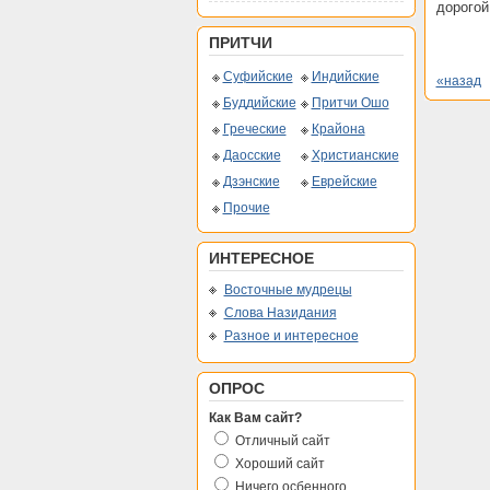
дорогой
ПРИТЧИ
Суфийские
Индийские
«назад
Буддийские
Притчи Ошо
Греческие
Крайона
Даосские
Христианские
Дзэнские
Еврейские
Прочие
ИНТЕРЕСНОЕ
Восточные мудрецы
Слова Назидания
Разное и интересное
ОПРОС
Как Вам сайт?
Отличный сайт
Хороший сайт
Ничего осбенного