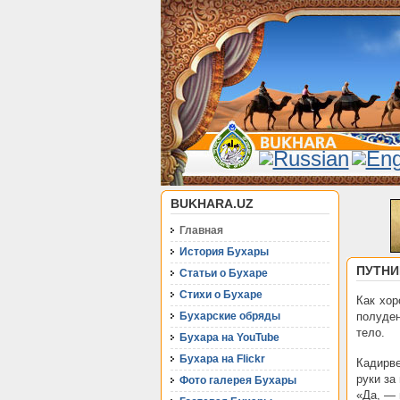
BUKHARA.UZ
Главная
История Бухары
ПУТНИ
Статьи о Бухаре
Стихи о Бухаре
Как хор
Бухарские обряды
полуден
тело.
Бухара на YouTube
Бухара на Flickr
Кадирве
руки за
Фото галерея Бухары
«Да, — 