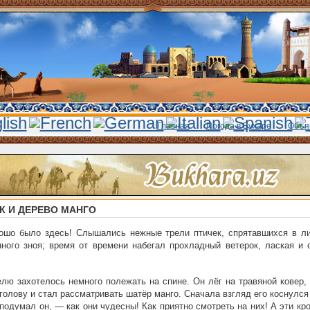
Главная
Погода в Бухаре
Объя
К И ДЕРЕВО МАНГО
ошо было здесь! Слышались нежные трели птичек, спрятавшихся в ли
ного зноя; время от времени набегал прохладный ветерок, лаская и 
лю захотелось немного полежать на спине. Он лёг на травяной ковер,
 голову и стал рассматривать шатёр манго. Сначала взгляд его коснулся
подумал он, — как они чудесны! Как приятно смотреть на них! А эти к