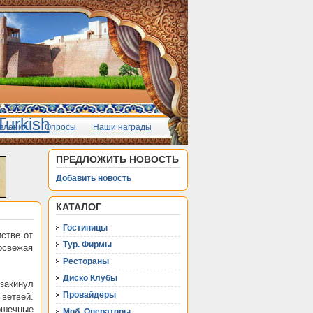
вления
Опросы
Наши награды
ПРЕДЛОЖИТЬ НОВОСТЬ
Добавить новость
КАТАЛОГ
Гостиницы
стве от
Тур. Фирмы
освежая
Рестораны
Диско Клубы
 закинул
Провайдеры
 ветвей.
рошечные
Моб. Операторы