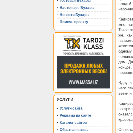
Гостевая Бухары
плоды! 
Настоящее Бухары
нарочно
Новости Бухары
Кадирве
Помочь проекту
мне, на
Такое о
же, как
наприме
кажется
одному
человек
дом. Да
концов,
природе
Вдруг ч
него ле
ветки и
УСЛУГИ
Кадирв
Услуги сайта
воззрил
оказалс
Реклама на сайте
красота
Каталог сайтов
Он вста
Обратная связь