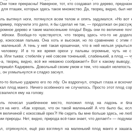
Они тоже прекрасны! Наверное, тот, кто создавал это дерево, предназ
 для пташек, которых здесь такое множество. Да, творец, видно, был не
ль вытянул ноги, потянулся всем телом и опять задумался. «Но вот 
пример, поручили это дело, я бы сделал не так, — продолжал он рассу
громное дерево и такие малюсенькие плоды! Ведь они по величине поч
 яблоки. Вообще-то чувствуется, что творец здесь что-то не додела
р, кокосовая пальма. Она хоть и высокая, но по сравнению с этим г
 маленькой. А тень у неё такая крошечная, что в ней нельзя укрытьс
 человеку. И в то же время орехи у пальмы огромные, чуть не с
а. Или тыква: стебелёк у неё совсем тоненький, слабенький, а плод — ч
-а, творец, видно, всё же неважно соображает!» Вот к какому выводу,
 пришёл Кадирвель. Довольный своим умом и тем, что нашёл нелепость
, он ухмыльнулся и сладко заснул.
то-то больно ударило его по лбу. Он вздрогнул, открыл глаза и вскочи
жал плод манго. Ничего особенного не случилось. Просто этот плод со
 свалился ему на голову.
ель почесал ушибленное место, положил плод на ладонь и бла
ся на него. «Как хорошо, что он такой маленький! А что было бы, ес
я величиной с кокосовый орех?! Не сидеть бы мне больше здесь, не лю
ми природы. Нет, видно, природа всё-таки знает, что делает!» — подумал
л, отряхнулся, ещё раз взглянул на маленький плод манго и зашага