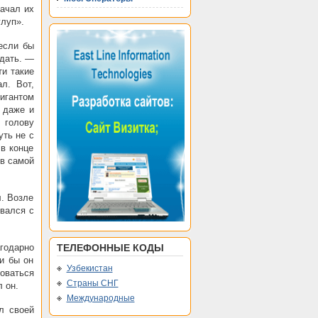
начал их
глуп».
если бы
ждать. —
ти такие
л. Вот,
игантом
я даже и
 голову
уть не с
 в конце
 в самой
л. Возле
рвался с
годарно
ТЕЛЕФОННЫЕ КОДЫ
ли бы он
Узбекистан
боваться
Страны СНГ
 он.
Международные
л своей