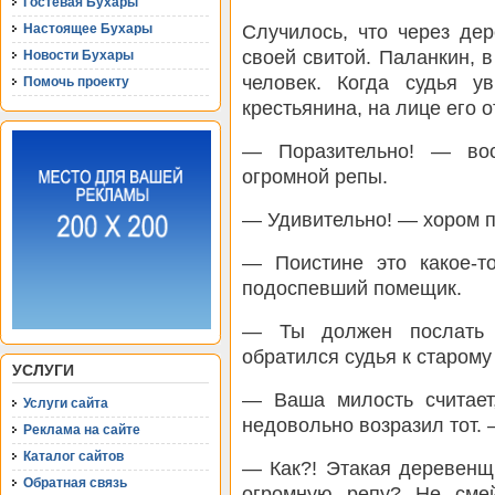
Гостевая Бухары
Случилось, что через де
Настоящее Бухары
своей свитой. Паланкин, 
Новости Бухары
человек. Когда судья 
Помочь проекту
крестьянина, на лице его 
— Поразительно! — вос
огромной репы.
— Удивительно! — хором п
— Поистине это какое-т
подоспевший помещик.
— Ты должен послать 
обратился судья к старому
УСЛУГИ
— Ваша милость считает
Услуги сайта
недовольно возразил тот. 
Реклама на сайте
Каталог сайтов
— Как?! Этакая деревенщ
Обратная связь
огромную репу? Не сме