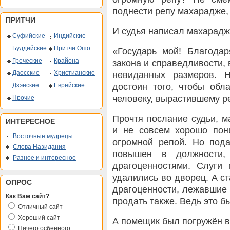
поднести репу махарадже, 
ПРИТЧИ
И судья написал махарадж
Суфийские
Индийские
Буддийские
Притчи Ошо
«Государь мой! Благода
Греческие
Крайона
закона и справедливости,
Даосские
Христианские
невиданных размеров. 
достоин того, чтобы обл
Дзэнские
Еврейские
человеку, вырастившему р
Прочие
Прочтя послание судьи, 
ИНТЕРЕСНОЕ
и не совсем хорошо пони
Восточные мудрецы
огромной репой. Но под
Слова Назидания
повышен в должности, 
Разное и интересное
драгоценностями. Слуги
удалились во дворец. А ст
ОПРОС
драгоценности, лежавшие н
Как Вам сайт?
продать также. Ведь это 
Отличный сайт
Хороший сайт
А помещик был погружён в
Ничего осбенного