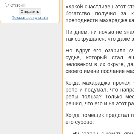
Отстой!!!
«Какой счастливец этот с
богатство получил за 
Показать результаты
преподнести махарадже ка
Ни днем, ни ночью не зна
так сокрушался, что даже з
Но вдруг его озарила с
судье, который стал 
человеком в их округе, д
своего имени послание ма
Когда махараджа прочёл 
репе и подумал, что напр
репы польза? Только ме
решил, что его и на этот р
Когда помещик предстал п
его сурово:
— Ну, говори, с чем ты яв