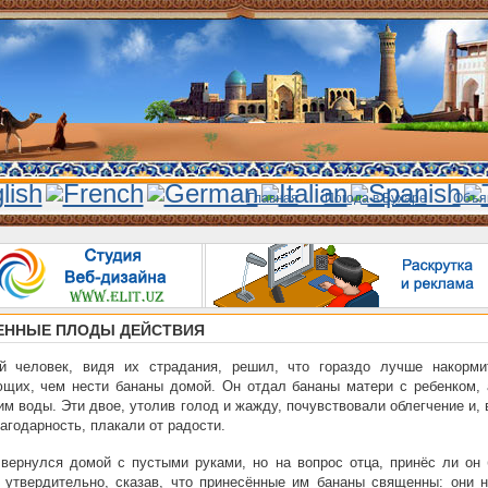
Главная
Погода в Бухаре
Объя
ННЫЕ ПЛОДЫ ДЕЙСТВИЯ
й человек, видя их страдания, решил, что гораздо лучше накорми
щих, чем нести бананы домой. Он отдал бананы матери с ребенком, 
им воды. Эти двое, утолив голод и жажду, почувствовали облегчение и,
агодарность, плакали от радости.
ернулся домой с пустыми руками, но на вопрос отца, принёс ли он 
 утвердительно, сказав, что принесённые им бананы священны: они н