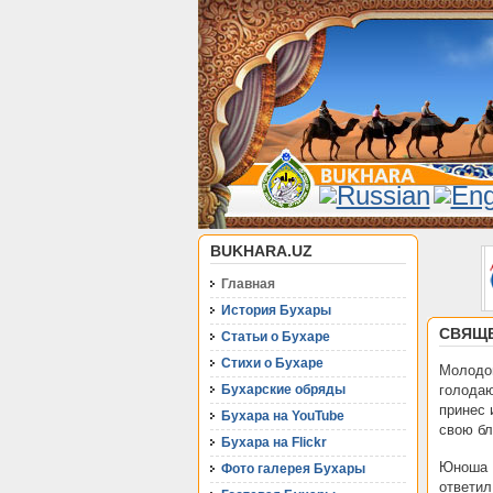
BUKHARA.UZ
Главная
История Бухары
СВЯЩЕ
Статьи о Бухаре
Стихи о Бухаре
Молодо
Бухарские обряды
голодаю
принес 
Бухара на YouTube
свою бл
Бухара на Flickr
Юноша в
Фото галерея Бухары
ответил