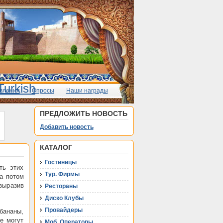
вления
Опросы
Наши награды
ПРЕДЛОЖИТЬ НОВОСТЬ
Добавить новость
КАТАЛОГ
Гостиницы
ть этих
Тур. Фирмы
а потом
 выразив
Рестораны
Диско Клубы
Провайдеры
бананы,
е могут
Моб. Операторы