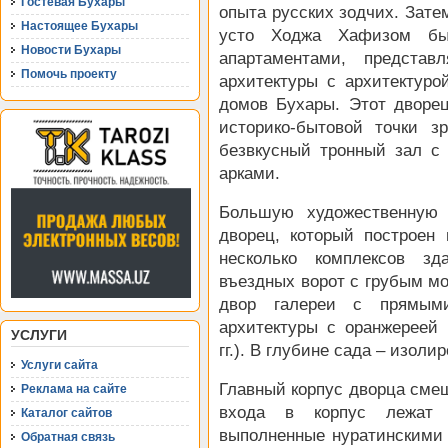
Гостевая Бухары
опыта русских зодчих. Зате
Настоящее Бухары
усто Ходжа Хафизом бы
Новости Бухары
апартаментами, предста
Помочь проекту
архитектуры с архитектур
домов Бухары. Этот дворе
историко-бытовой точки з
безвкусный тронный зал с
арками.
Большую художественную 
дворец, который построен
несколько комплексов з
въездных ворот с грубым м
двор галереи с прямыми
архитектуры с оранжереей
УСЛУГИ
гг.). В глубине сада – изол
Услуги сайта
Главный корпус дворца смеш
Реклама на сайте
входа в корпус лежат 
Каталог сайтов
выполненные нуратинскими 
Обратная связь