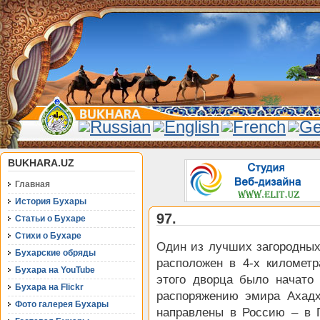
BUKHARA.UZ
Главная
История Бухары
97.
Статьи о Бухаре
Стихи о Бухаре
Один из лучших загородны
Бухарские обряды
расположен в 4-х километр
Бухара на YouTube
этого дворца было начато 
Бухара на Flickr
распоряжению эмира Ахад
Фото галерея Бухары
направлены в Россию – в 