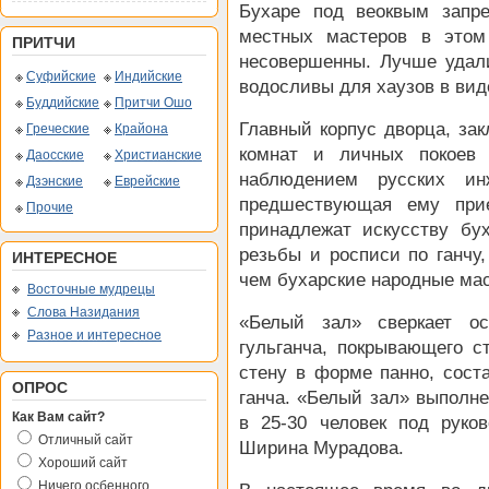
Бухаре под веоквым запре
местных мастеров в этом
ПРИТЧИ
несовершенны. Лучше удал
Суфийские
Индийские
водосливы для хаузов в вид
Буддийские
Притчи Ошо
Главный корпус дворца, за
Греческие
Крайона
комнат и личных покоев 
Даосские
Христианские
наблюдением русских и
Дзэнские
Еврейские
предшествующая ему прие
Прочие
принадлежат искусству бу
резьбы и росписи по ганчу,
ИНТЕРЕСНОЕ
чем бухарские народные мас
Восточные мудрецы
Слова Назидания
«Белый зал» сверкает ос
Разное и интересное
гульганча, покрывающего с
стену в форме панно, сост
ОПРОС
ганча. «Белый зал» выполне
Как Вам сайт?
в 25-30 человек под руко
Отличный сайт
Ширина Мурадова.
Хороший сайт
Ничего осбенного