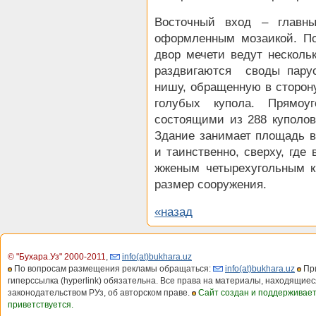
Восточный вход – главн
оформленным мозаикой. По
двор мечети ведут нескольк
раздвигаются своды пару
нишу, обращенную в сторон
голубых купола. Прямоу
состоящими из 288 куполов
Здание занимает площадь в 
и таинственно, сверху, где
жженым четырехугольным к
размер сооружения.
«назад
© "Бухара.Уз" 2000-2011
,
info(at)bukhara.uz
По вопросам размещения рекламы обращаться:
info(at)bukhara.uz
При
гиперссылка (hyperlink) обязательна. Все права на материалы, находящиес
законодательством РУз, об авторском праве.
Сайт создан и поддерживае
приветствуется.