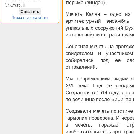
тюрьма (зиндан).
Отстой!!!
Мечеть Калян – одно из 
Показать результаты
архитектурный ансамбл
уникальных сооружений Буха
интереснейших страниц каме
Соборная мечеть на протяж
свидетелем и участнико
собирались под ее сво
отправлений.
Мы, современники, видим 
XVI века. Под ее сводам
Созданная в 1514 году, он 
по величине после Биби-Хан
Создавали мечеть поистине 
гармония проверена. И чере
в мечеть, поражает стр
изобразительность простра