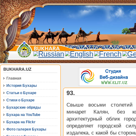
BUKHARA.UZ
Главная
История Бухары
93.
Статьи о Бухаре
Стихи о Бухаре
Свыше восьми столетий 
Бухарские обряды
минарет Калян, без ко
Бухара на YouTube
архитектурный облик горо
Бухара на Flickr
определяет городской си
Фото галерея Бухары
издалека, с какой бы сторо