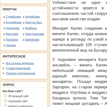
Узбекистане не одно в
устойчивости кроется в
ПРИТЧИ
соотношениях частей сооруж
Суфийские
Индийские
высоком качестве кладки.
Буддийские
Притчи Ошо
Минарет Калян соединен 
Греческие
Крайона
мечети Калян, откуда можно
Даосские
Христианские
наверх в ротонду по узкой 
Дзэнские
Еврейские
насчитывающей 105 ступен
Прочие
великолепный вид на Бухару,
ИНТЕРЕСНОЕ
У подножия минарета Кал
Восточные мудрецы
ансамбль – мечеть Кал
Слова Назидания
небольшой лежащей меж
Разное и интересное
единый комплекс, имен
минарета». Позади медр
ОПРОС
Заргарон, на старом перек
Как Вам сайт?
медресе Улугбека и медресе
Отличный сайт
базарных купола: Токи Т
Хороший сайт
лежит мощная цитадель – Ар
Ничего осбенного