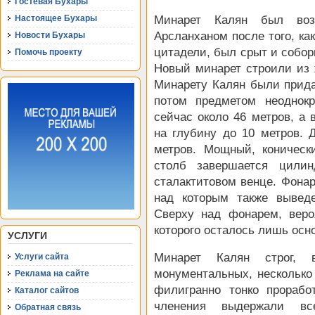
Гостевая Бухары
Настоящее Бухары
Минарет Калян был воз
Арсланханом после того, ка
Новости Бухары
цитадели, был срыт и собор
Помочь проекту
Новый минарет строили из 
Минарету Калян были прид
потом предметом неоднок
сейчас около 46 метров, а 
на глубину до 10 метров. 
метров. Мощный, коничес
столб завершается цили
сталактитовом венце. Фонар
над которым также вывед
Сверху над фонарем, вероя
которого осталось лишь осн
УСЛУГИ
Минарет Калян строг, 
Услуги сайта
монументальных, несколько
Реклама на сайте
филигранно тонко прорабо
Каталог сайтов
членения выдержали вс
Обратная связь