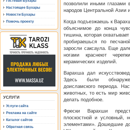
Гостевая Бухары
позволили иными глазами в
Настоящее Бухары
народов Центральной Азии 
Новости Бухары
Когда подъезжаешь к Варахш
Помочь проекту
объяснимое до конца чув
тишина, которая охватывает
пробираешься по песчано
заросли саксаула. Еще дале
ногами краснеют череп
керамических изделий.
Варахша дал искусствове
Здесь были обнаружен
доисламского периода. На
животных, то есть мир жи
УСЛУГИ
делать подобное.
Услуги сайта
Фрески Варахши предс
Реклама на сайте
плоскостной и условный, 
Каталог сайтов
элементами». Дошедшие до
Обратная связь