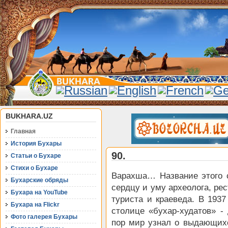
BUKHARA.UZ
Главная
История Бухары
90.
Статьи о Бухаре
Стихи о Бухаре
Варахша… Название этого с
Бухарские обряды
сердцу и уму археолога, рес
Бухара на YouTube
туриста и краеведа. В 193
Бухара на Flickr
столице «бухар-худатов» -
Фото галерея Бухары
пор мир узнал о выдающихс