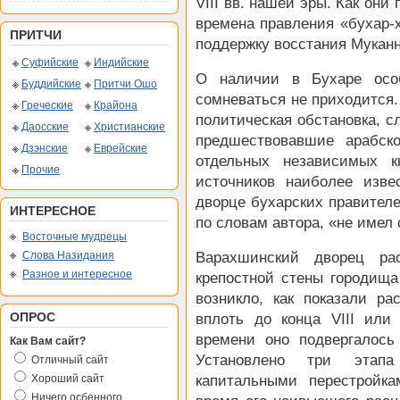
VIII вв. нашей эры. Как они
времена правления «бухар-х
ПРИТЧИ
поддержку восстания Мукан
Суфийские
Индийские
О наличии в Бухаре осо
Буддийские
Притчи Ошо
сомневаться не приходится.
Греческие
Крайона
политическая обстановка, с
Даосские
Христианские
предшествовавшие арабск
Дзэнские
Еврейские
отдельных независимых к
Прочие
источников наиболее изв
дворце бухарских правителе
ИНТЕРЕСНОЕ
по словам автора, «не имел 
Восточные мудрецы
Слова Назидания
Варахшинский дворец ра
Разное и интересное
крепостной стены городища
возникло, как показали ра
ОПРОС
вплоть до конца VIII или
времени оно подвергалось
Как Вам сайт?
Установлено три этапа
Отличный сайт
Хороший сайт
капитальными перестройк
Ничего осбенного