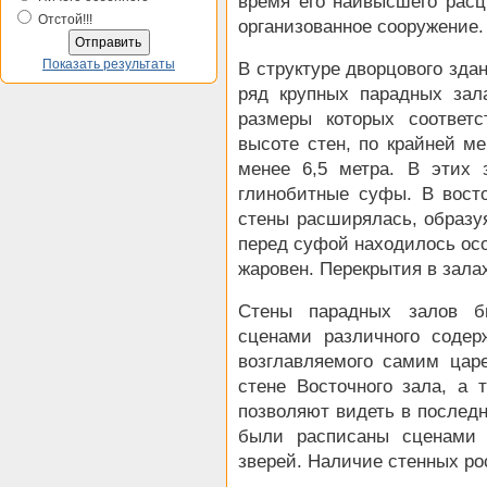
время его наивысшего расц
Отстой!!!
организованное сооружение.
Показать результаты
В структуре дворцового зда
ряд крупных парадных зал
размеры которых соответст
высоте стен, по крайней ме
менее 6,5 метра. В этих
глинобитные суфы. В вост
стены расширялась, образу
перед суфой находилось ос
жаровен. Перекрытия в зала
Стены парадных залов б
сценами различного содер
возглавляемого самим цар
стене Восточного зала, а
позволяют видеть в последн
были расписаны сценами 
зверей. Наличие стенных ро