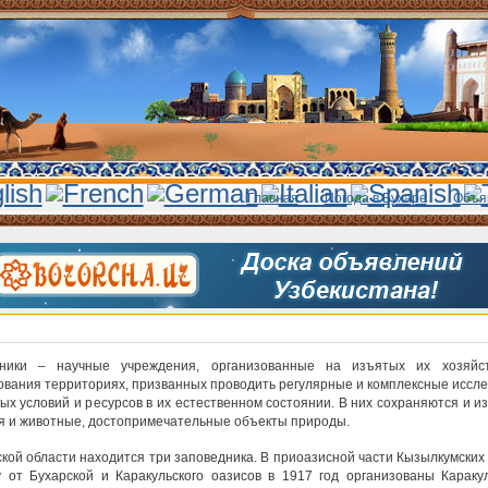
Главная
Погода в Бухаре
Объя
дники – научные учреждения, организованные на изъятых их хозяйст
ования территориях, призванных проводить регулярные и комплексные иссл
ых условий и ресурсов в их естественном состоянии. В них сохраняются и и
я и животные, достопримечательные объекты природы.
ской области находится три заповедника. В приоазисной части Кызылкумских
у от Бухарской и Каракульского оазисов в 1917 год организованы Караку