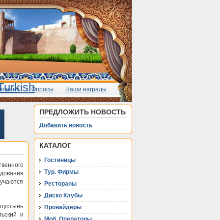
вления
Опросы
Наши награды
ПРЕДЛОЖИТЬ НОВОСТЬ
Добавить новость
КАТАЛОГ
Гостиницы
венного
Тур. Фирмы
едования
зучаются
Рестораны
Диско Клубы
 пустынь
Провайдеры
льский и
Моб. Операторы