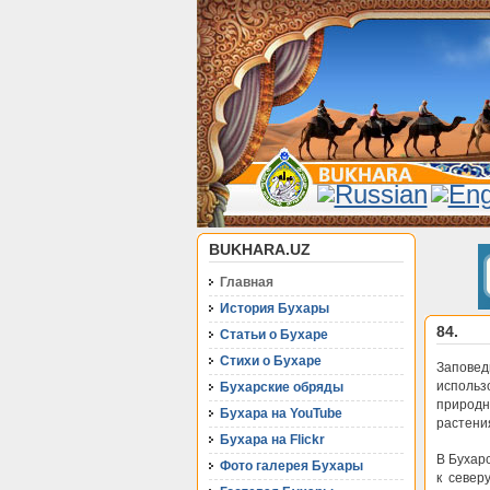
BUKHARA.UZ
Главная
История Бухары
84.
Статьи о Бухаре
Стихи о Бухаре
Запове
использ
Бухарские обряды
природн
Бухара на YouTube
растени
Бухара на Flickr
В Бухар
Фото галерея Бухары
к север