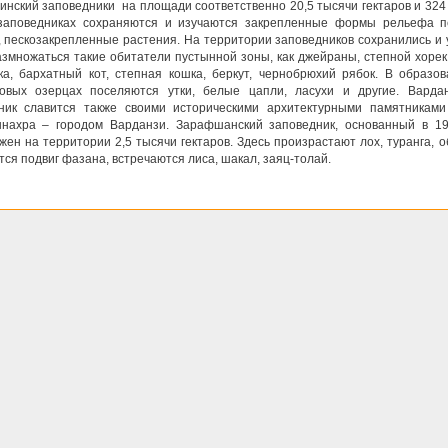
инский заповедники на площади соответственно 20,5 тысячи гектаров и 324 
заповедниках сохраняются и изучаются закрепленные формы рельефа п
, пескозакрепленные растения. На территории заповедников сохранились и
азмножаться такие обитатели пустынной зоны, как джейраны, степной хорек,
ка, бархатный кот, степная кошка, беркут, чернобрюхий рябок. В образо
овых озерцах поселяются утки, белые цапли, ласухи и другие. Вардан
ник славится также своими историческими архитектурными памятниками
нахра – городом Варданзи. Зарафшанский заповедник, основанный в 19
жен на территории 2,5 тысячи гектаров. Здесь произрастают лох, туранга, о
ся подвиг фазана, встречаются лиса, шакал, заяц-толай.