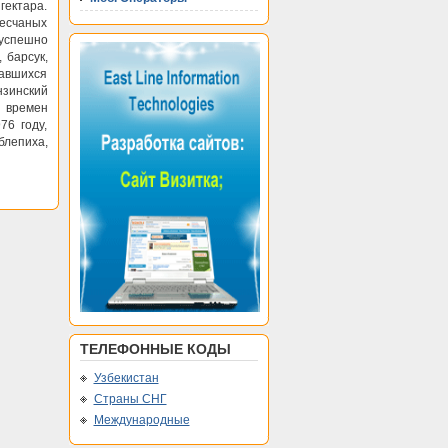
гектара.
есчаных
 успешно
 барсук,
вавшихся
зинский
 времен
76 году,
блепиха,
ТЕЛЕФОННЫЕ КОДЫ
Узбекистан
Страны СНГ
Международные