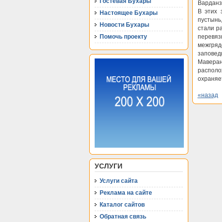
Гостевая Бухары
Варданз
В этих 
Настоящее Бухары
пустынь
Новости Бухары
стали р
Помочь проекту
перевяз
межгряд
заповед
Маверан
располо
охраняет
«назад
УСЛУГИ
Услуги сайта
Реклама на сайте
Каталог сайтов
Обратная связь