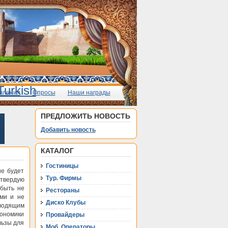
вления
Опросы
Наши награды
ПРЕДЛОЖИТЬ НОВОСТЬ
Добавить новость
КАТАЛОГ
Гостиницы
ие будет
Тур. Фирмы
 твердую
 быть не
Рестораны
ми и не
Диско Клубы
водящим
кономики
Провайдеры
льзы для
Моб. Операторы