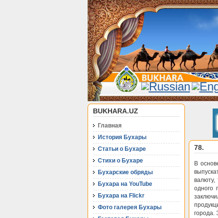
BUKHARA.UZ
Главная
История Бухары
78.
Статьи о Бухаре
Стихи о Бухаре
В основ
выпуска
Бухарские обряды
валюту,
Бухара на YouTube
одного 
Бухара на Flickr
заключи
продукц
Фото галерея Бухары
города.