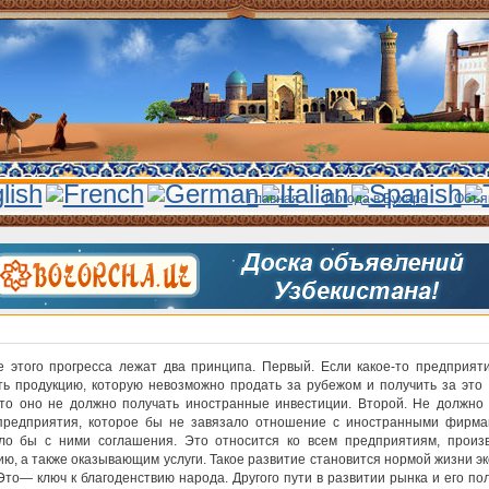
Главная
Погода в Бухаре
Объя
е этого прогресса лежат два принципа. Первый. Если какое-то предприят
ть продукцию, которую невозможно продать за рубежом и получить за это
 то оно не должно получать иностранные инвестиции. Второй. Не должно
предприятия, которое бы не завязало отношение с иностранными фирма
ло бы с ними соглашения. Это относится ко всем предприятиям, произ
ию, а также оказывающим услуги. Такое развитие становится нормой жизни э
 Это— ключ к благоденствию народа. Другого пути в развитии рынка и его по