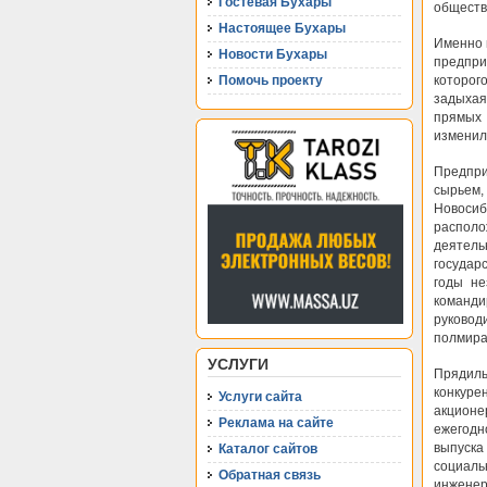
Гостевая Бухары
обществ
Настоящее Бухары
Именно 
Новости Бухары
предпри
Помочь проекту
которого
задыхая
прямых 
изменил
Предпри
сырьем,
Новоси
располо
деятел
государ
годы не
команди
руковод
полмира
УСЛУГИ
Прядиль
конкур
Услуги сайта
акционе
Реклама на сайте
ежегодн
выпуска
Каталог сайтов
социаль
Обратная связь
инжене