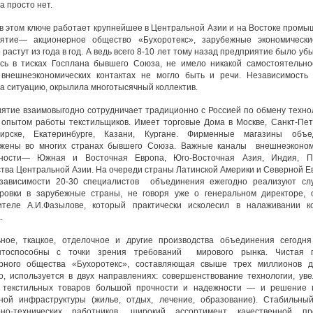
а просто нет.
в этом ключе работает крупнейшее в Центральной Азии и на Востоке пром
ятие— акционерное общество «Бухоротекс», зарубежные экономически
 растут из года в год. А ведь всего 8-10 лет тому назад предприятие было уб
сь в тисках Госплана бывшего Союза, не имело никакой самостоятельно
внешнеэкономических контактах не могло быть и речи. Независимость 
а ситуацию, окрылила многотысячный коллектив.
ятие взаимовыгодно сотрудничает традиционно с Россией по обмену техно
 опытом работы текстильщиков. Имеет торговые Дома в Москве, Санкт-Пет
бирске, Екатеринбурге, Казани, Кургане. Фирменные магазины объе
жены во многих странах бывшего Союза. Важные каналы внешнеэконом
ьности— Южная и Восточная Европа, Юго-Восточная Азия, Индия, Па
ства Центральной Азии. На очереди страны Латинской Америки и Северной Е
зависимости 20-30 специалистов объединения ежегодно реализуют сл
ровки в зарубежные страны, не говоря уже о генеральном директоре, 
ителе А.И.Фазылове, который практически исколесил в налаживании ко
.
ное, ткацкое, отделочное и другие производства объединения сегодня
ентоспособны с точки зрения требований мирового рынка. Чистая 
рного общества «Бухоротекс», составляющая свыше трех миллионов д
о, используется в двух направлениях: совершенствование технологии, ув
 текстильных товаров большой прочности и надежности — и решение 
ной инфраструктуры (жилье, отдых, лечение, образование). Стабильны
рно-технических работников, широкий ассортимент качественной про