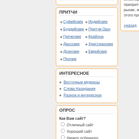
приорит
рынке, 
ПРИТЧИ
этого пр
Суфийские
Индийские
«назад
Буддийские
Притчи Ошо
Греческие
Крайона
Даосские
Христианские
Дзэнские
Еврейские
Прочие
ИНТЕРЕСНОЕ
Восточные мудрецы
Слова Назидания
Разное и интересное
ОПРОС
Как Вам сайт?
Отличный сайт
Хороший сайт
Ничего осбенного