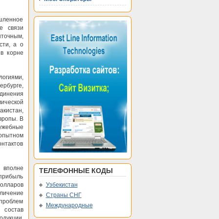
ышленное
е связи
ыточным,
сти, а о
в корне
логиями,
ербурге,
динения
ической
кистан,
вропы. В
ужебные
опытном
нтактов
 вполне
ТЕЛЕФОННЫЕ КОДЫ
прибыль
олларов
Узбекистан
еличение
Страны СНГ
проблем
Международные
й состав
дукции,