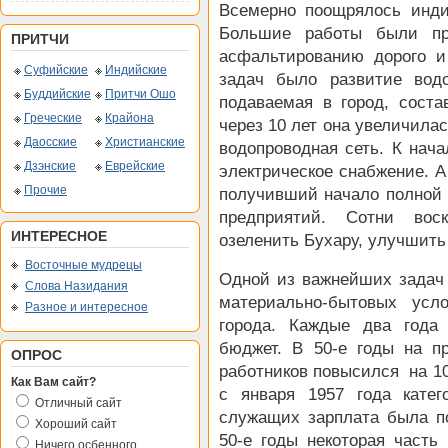
Всемерно поощрялось инди
Большие работы были пр
ПРИТЧИ
асфальтированию дорого и
Суфийские
Индийские
задач было развитие вод
Буддийские
Притчи Ошо
подаваемая в город, соста
Греческие
Крайона
через 10 лет она увеличила
Даосские
Христианские
водопроводная сеть. К нача
Дзэнские
Еврейские
электрическое снабжение. А
Прочие
получивший начало полной
предприятий. Сотни вос
ИНТЕРЕСНОЕ
озеленить Бухару, улучшить
Восточные мудрецы
Одной из важнейших задач
Слова Назидания
материально-бытовых усл
Разное и интересное
города. Каждые два года
бюджет. В 50-е годы на п
ОПРОС
работников повысился на 10-
Как Вам сайт?
с января 1957 года кате
Отличный сайт
служащих зарплата была п
Хороший сайт
50-е годы некоторая часть
Ничего осбенного