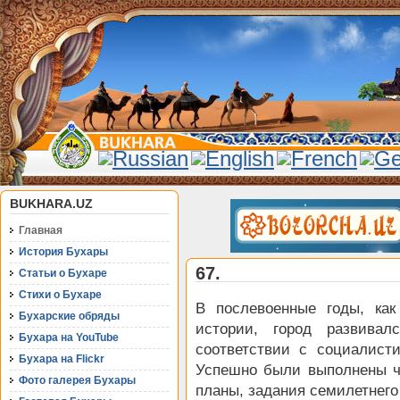
BUKHARA.UZ
Главная
История Бухары
67.
Статьи о Бухаре
Стихи о Бухаре
В послевоенные годы, ка
Бухарские обряды
истории, город развивал
Бухара на YouTube
соответствии с социалист
Бухара на Flickr
Успешно были выполнены ч
Фото галерея Бухары
планы, задания семилетнего