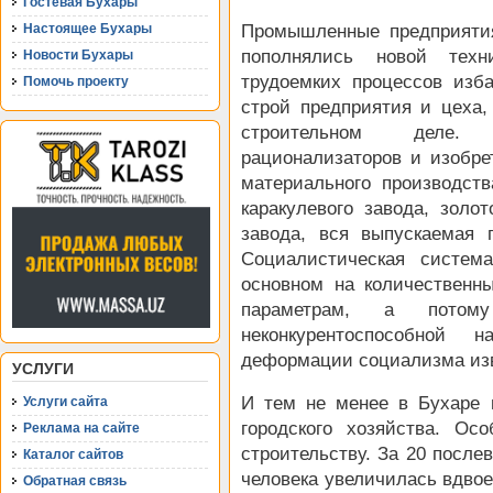
Гостевая Бухары
Настоящее Бухары
Промышленные предприятия
пополнялись новой тех
Новости Бухары
трудоемких процессов изба
Помочь проекту
строй предприятия и цеха,
строительном деле. А
рационализаторов и изобре
материального производст
каракулевого завода, золо
завода, вся выпускаемая 
Социалистическая систем
основном на количественн
параметрам, а потом
неконкурентоспособной
деформации социализма из
УСЛУГИ
И тем не менее в Бухаре
Услуги сайта
городского хозяйства. О
Реклама на сайте
строительству. За 20 после
Каталог сайтов
человека увеличилась вдвое
Обратная связь