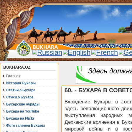
BUKHARA.UZ
Главная
История Бухары
60. - БУХАРА В СОВЕ
Статьи о Бухаре
Стихи о Бухаре
Вхождение Бухары в сост
Бухарские обряды
здесь революционного дви
Бухара на YouTube
выступления народных м
Бухара на Flickr
Дехканские волнения в Бух
Фото галерея Бухары
мировой войны и в посл