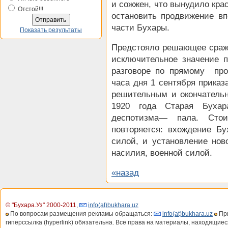
и сожжен, что вынудило кра
Отстой!!!
остановить продвижение вп
части Бухары.
Показать результаты
Предстояло решающее сраж
исключительное значение 
разговоре по прямому пр
часа дня 1 сентября приказ
решительным и окончательн
1920 года Старая Бухар
деспотизма— пала. Сто
повторяется: вхождение Б
силой, и установление нов
насилия, военной силой.
«назад
© "Бухара.Уз" 2000-2011
,
info(at)bukhara.uz
По вопросам размещения рекламы обращаться:
info(at)bukhara.uz
При
гиперссылка (hyperlink) обязательна. Все права на материалы, находящиес