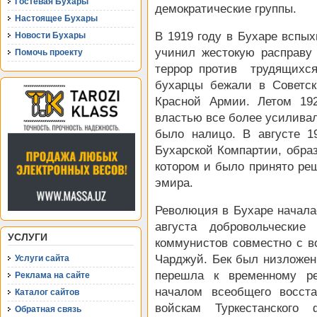
Гостевая Бухары
демократические группы.
Настоящее Бухары
В 1919 году в Бухаре вспых
Новости Бухары
учинил жестокую расправу
Помочь проекту
террор против трудящихся
бухарцы бежали в Советск
Красной Армии. Летом 19
властью все более усилива
было налицо. В августе 1
Бухарской Компартии, обра
котором и было принято ре
эмира.
Революция в Бухаре началас
августа добровольческие
УСЛУГИ
коммунистов совместно с 
Чарджуй. Бек был низложен
Услуги сайта
перешла к временному ре
Реклама на сайте
началом всеобщего восст
Каталог сайтов
войскам Туркестанского
Обратная связь