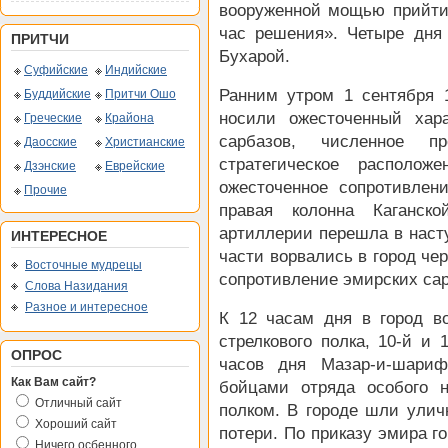
вооруженной мощью прийти
час решения». Четыре дня
ПРИТЧИ
Бухарой.
Суфийские
Индийские
Ранним утром 1 сентября 
Буддийские
Притчи Ошо
носили ожесточенный хар
Греческие
Крайона
сарбазов, численное пр
Даосские
Христианские
стратегическое располож
Дзэнские
Еврейские
ожесточенное сопротивлен
Прочие
правая колонна Каганс
артиллерии перешла в насту
ИНТЕРЕСНОЕ
части ворвались в город че
Восточные мудрецы
сопротивление эмирских сар
Слова Назидания
Разное и интересное
К 12 часам дня в город в
стрелкового полка, 10-й и 
ОПРОС
часов дня Мазар-и-шариф
Как Вам сайт?
бойцами отряда особого 
Отличный сайт
полком. В городе шли улич
Хороший сайт
потери. По приказу эмира г
Ничего осбенного