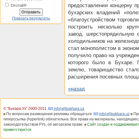
предоставлении концерну п
Отстой!!!
бухарских владений «пол
Показать результаты
«благоустройством торговли
построить несколько кру
завод, шерстопрядильную 
холодильников на железнод
стал монополистом в эконом
получило право на учрежден
которого было в Бухаре. 
землю, товарищество стал
расширения посевных площа
«назад
© "Бухара.Уз" 2000-2011
,
info(at)bukhara.uz
По вопросам размещения рекламы обращаться:
info(at)bukhara.uz
При
гиперссылка (hyperlink) обязательна. Все права на материалы, находящиес
законодательством РУз, об авторском праве.
Сайт создан и поддерживае
приветствуется.