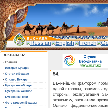
BUKHARA.UZ
Главная
История Бухары
54.
Статьи о Бухаре
Стихи о Бухаре
Важнейшим фактором пром
Бухарские обряды
одной стороны, взаимовыгод
Бухара на YouTube
стороны, эксплуатация За
Бухара на Flickr
экономику, расшатала преж
Фото галерея Бухары
Однако федально-клерика