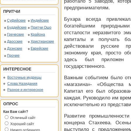
работало 5 заводов, кото
предпринимателям.
ПРИТЧИ
Бухара всегда привлека
Суфийские
Индийские
богатейшими природными
Буддийские
Притчи Ошо
отсталости неразвитого э
Греческие
Крайона
капиталы и получать б
Даосские
Христианские
действовали русские пр
Дзэнские
Еврейские
экономику края, просто об
Прочие
здесь был приложен 
государственного.
ИНТЕРЕСНОЕ
Важным событием было отк
Восточные мудрецы
Слова Назидания
«магазина»- «Общества м
Разное и интересное
Капитал его был образова
каждая. Руководило им врем
ОПРОС
исключительно из представ
Как Вам сайт?
Развитие промышленности
Отличный сайт
концерна Стахеева. Осен
Хороший сайт
выступило с предложение
Ничего осбенного