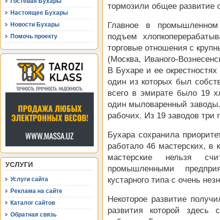
Гостевая Бухары
тормозили общее развитие 
Настоящее Бухары
Главное в промышленном
Новости Бухары
подъем хлопкоперерабаты
Помочь проекту
торговые отношения с круп
(Москва, Иваного-Вознесенс
В Бухаре и ее окрестностях
один из которых был собств
всего в эмирате было 19 х
один мыловаренный заводы. 
рабочих. Из 19 заводов три
Бухара сохранила приоритет
работало 46 мастерских, в 
мастерские нельзя сч
УСЛУГИ
промышленными предпри
кустарного типа с очень не
Услуги сайта
Реклама на сайте
Некоторое развитие получи
Каталог сайтов
развития которой здесь 
Обратная связь