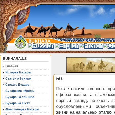
BUKHARA.UZ
Главная
История Бухары
50.
Статьи о Бухаре
Стихи о Бухаре
После насильственного пр
Бухарские обряды
сферах жизни, а в эконом
Бухара на YouTube
первый взгляд, не очень з
Бухара на Flickr
обусловленными объектив
Фото галерея Бухары
жизни на начальных этапах 