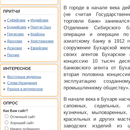
В городе в начале века де
ПРИТЧИ
(не считая Государствен
Суфийские
Индийские
торговли банк» занимался
Отделение Сибирского б
Буддийские
Притчи Ошо
операции и операции по 
Греческие
Крайона
азиатскому банку в 1912 
Даосские
Христианские
сооружение Бухарской желе
Дзэнские
Еврейские
своих агентов Бухарское
Прочие
концессию 10 тысяч деся
банковского агента от Бух
ИНТЕРЕСНОЕ
вторая половина концесси
Восточные мудрецы
эксплуатацию созданно
Слова Назидания
промышленному обществу».
Разное и интересное
В начале века в Бухаре нас
ОПРОС
сапожных, седельных, г
Как Вам сайт?
кузнечных, мыловаренных, 
Отличный сайт
красильных и других маст
Хороший сайт
заводских изделий из ц
Ничего осбенного