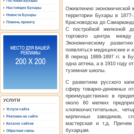
Гостевая Бухары
Настоящее Бухары
Оживлению экономической ж
территории Бухары в 1877-
Новости Бухары
Красноводска до Самарканда
Помочь проекту
С постройкой железной д
торгового центра межд
Экономическому развити
появляться медицинские и к
В период 1889-1897 гг. в 
одна аптека, а в 1910 году 
туземная школы.
С развитием русского кап
сферу товарно-денежных от
преимущественно в предел
УСЛУГИ
около 60 мелких предпри
хлопкоочистительных, чет
Услуги сайта
кирпичных заводиков, сп
Реклама на сайте
мастерская и т.д. Причем
Каталог сайтов
бухарцам.
Обратная связь