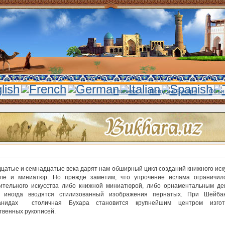
Главная
Погода в Бухаре
Объя
цатые и семнадцатые века дарят нам обширный цикл созданий книжного иску
ле и миниатюр. Но прежде заметим, что упрочение ислама ограничил
ительного искусства либо книжной миниатюрой, либо орнаментальным де
й иногда вводятся стилизованный изображения пернатых. При Шейба
анидах столичная Бухара становится крупнейшим центром изгот
твенных рукописей.