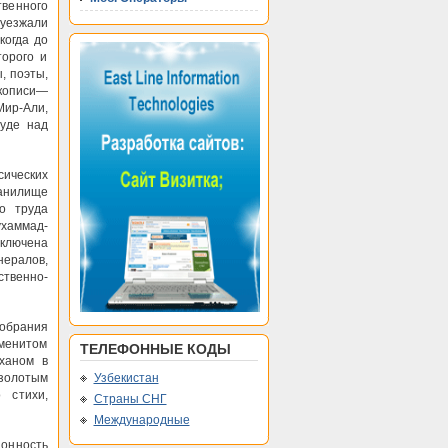
венного
 уезжали
когда до
торого и
, поэты,
кописи—
Мир-Али,
руде над
сических
ранилище
го труда
ухаммад-
включена
ералов,
ственно-
собрания
аменитом
ТЕЛЕФОННЫЕ КОДЫ
ханом в
 золотым
Узбекистан
 стихи,
Страны СНГ
Международные
ионность