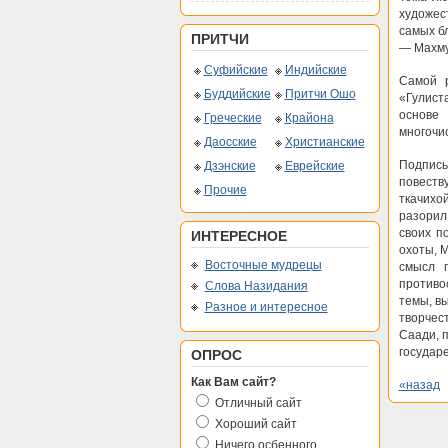
художес
самых б
ПРИТЧИ
— Махму
Суфийские
Индийские
Самой р
Буддийские
Притчи Ошо
«Гулист
основе
Греческие
Крайона
многочи
Даосские
Христианские
Подпись
Дзэнские
Еврейские
повеств
Прочие
ткачихо
разорил
своих п
ИНТЕРЕСНОЕ
охоты, 
Восточные мудрецы
смысл 
противо
Слова Назидания
темы, в
Разное и интересное
творчес
Саади, 
государ
ОПРОС
Как Вам сайт?
«назад
Отличный сайт
Хороший сайт
Ничего осбенного