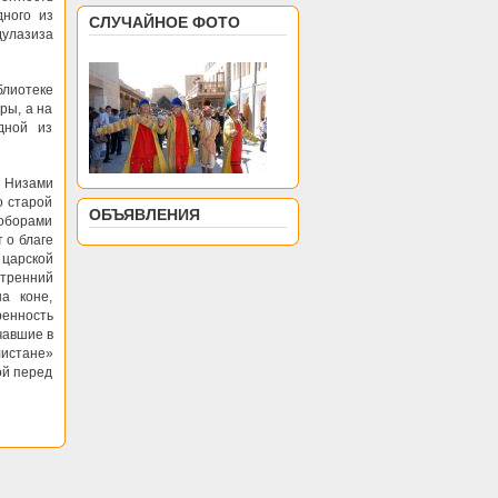
дного из
СЛУЧАЙНОЕ ФОТО
дулазиза
лиотеке
ры, а на
дной из
а Низами
о старой
ОБЪЯВЛЕНИЯ
поборами
 о благе
 царской
утренний
а коне,
ренность
чавшие в
листане»
ой перед