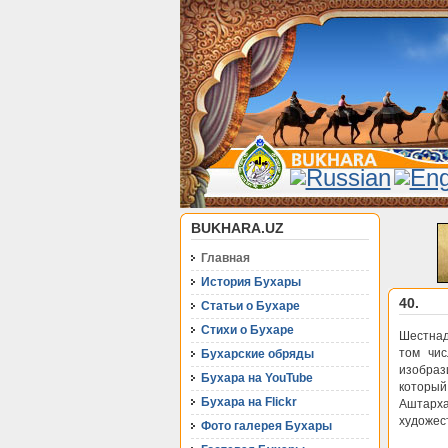
BUKHARA.UZ
Главная
История Бухары
40.
Статьи о Бухаре
Стихи о Бухаре
Шестнад
том чис
Бухарские обряды
изобраз
Бухара на YouTube
которы
Бухара на Flickr
Аштарх
художес
Фото галерея Бухары