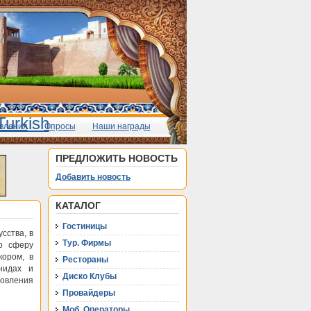
вления
Опросы
Наши награды
ПРЕДЛОЖИТЬ НОВОСТЬ
Добавить новость
КАТАЛОГ
Гостиницы
сства, в
Тур. Фирмы
о сферу
кором, в
Рестораны
нидах и
Диско Клубы
овления
Провайдеры
Моб. Операторы