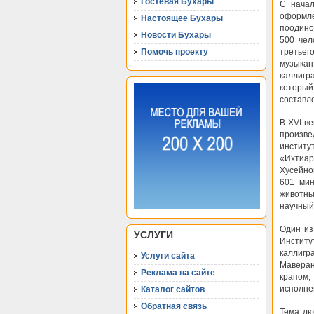
Гостевая Бухары
С начал
оформле
Настоящее Бухары
поодино
Новости Бухары
500 чел
Помочь проекту
третьего
музыкан
каллигр
который
составл
В XVI в
произве
институ
«Ихтиар
Хусейно
601 мин
животны
научный
Один из
УСЛУГИ
Институ
каллигр
Услуги сайта
Маверан
Реклама на сайте
крапом
исполне
Каталог сайтов
Обратная связь
Тема лю