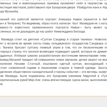
твенных тем и композиционных приемов проявляет себя в творчестве о
лестящих мастеров, работавшего при Бухарском дворе Убайдулла-хана и Аб
да Музахиба.
анней его работой является портрет Алишера Навои (хранится в биб
ан» в Тегеране). По-видимому, образ поэта написан был Махмудом не с нату
 какого-то известного прижизненного портрета Навои— быть может о
сленных, но не дошедших до нас работ Кемаледдина Бехзада.
 Махмуда стоит на диптихе «Султан Санджар и старая ткачиха». Новелл
ует о встречи во время охоты главы сельджукского государства Санджара с
й. Ткачиха бросает султану гневный упрек в том, что он бесконечными 
 народ и страну, что грозное возмездие поджидает царей, которые не думают
одданных. Избирая широко разработанную восточными миниатюрами тему
Махмуд Музахиб придает ей совершенно новое звучание, делая акцент на вн
поучения Низами. Статный, изысканно одетый султан, восседающий н
стоит сломленной годами и лишениями старухи в темной одежде. Заост
ыделение общественно-назидательной стороны события— эти мотивы, зазву
тве Махмуда, были подхвачены его бухарским учеником Абдуллой в «Гу
переписанным рукой Мир-Али: очень впечатляющая сцена казни, выполняем
ем.