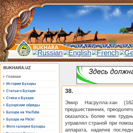
BUKHARA.UZ
Главная
История Бухары
38.
Статьи о Бухаре
Стихи о Бухаре
Эмир Насрулла-хан (18
Бухарские обряды
предшественник, преодолет
Бухара на YouTube
оказалось более чем трудн
Бухара на Flickr
управлял страной при помощ
Фото галерея Бухары
аппарата, наделив послед