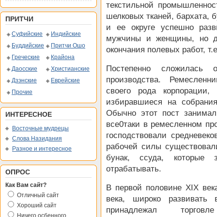
текстильной промышленнос
шелковых тканей, бархата, 
ПРИТЧИ
и ее округе успешно разв
Суфийские
Индийские
мужчины и женщины, но д
Буддийские
Притчи Ошо
окончания полевых работ, т
Греческие
Крайона
Постепенно сложилась о
Даосские
Христианские
производства. Ремесленн
Дзэнские
Еврейские
своего рода корпорации,
Прочие
избиравшиеся на собрани
Обычно этот пост занимал
ИНТЕРЕСНОЕ
все0таки в ремесленном про
Восточные мудрецы
господствовали средневеко
Слова Назидания
рабочей силы существовал
Разное и интересное
бунак, ссуда, которые
отрабатывать.
ОПРОС
Как Вам сайт?
В первой половине XIX век
Отличный сайт
века, широко развивать 
Хороший сайт
принадлежал торговл
Ничего осбенного