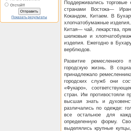
Поддерживались торговые 
Отстой!!!
странами Востока— Иран
Кокандом, Китаем. В Буха
Показать результаты
хлопчатобумажные изделия, 
Китая— чай, лекарства, пр
шелковые и хлопчатобума
изделия. Ежегодно в Бухар
верблюдов.
Развитие ремесленного 
городскую жизнь. В соци
принадлежало ремесленника
городских служб они сос
«Фукаро», соответствующ
стран. Им противостояли п
высшая знать и духовенс
различались по одежде: го
все остальное для каж
определенную форму. Сво
выделялись крупные купцы,