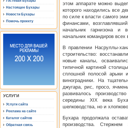
Гостевая Бухары
этом аппарате можно выдели
Настоящее Бухары
которого находились все де
Новости Бухары
по силе к власти самого эм
Помочь проекту
финансами, возглавлявший
начальник гарнизона и в
начальник командиров всех 
В правлении Насруллы-хан
строительство: восстанав
новые каналы, осваивали
типичной картиной столицы
сплошной полосой арыки и
виноградники. На тщател
джугара, рис, просо, ячмен
развивалось производств
УСЛУГИ
середины XIX века Буха
Услуги сайта
шелководства, но и хлопков
Реклама на сайте
Бухара продолжала остав
Каталог сайтов
производства. Стержнем 
Обратная связь