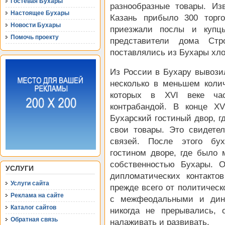
Гостевая Бухары
разнообразные товары. Из
Настоящее Бухары
Казань прибыло 300 торг
Новости Бухары
приезжали послы и купц
Помочь проекту
представители дома Стр
поставлялись из Бухары хл
Из России в Бухару вывозил
несколько в меньшем колич
которых в XVI веке ча
контрабандой. В конце X
Бухарский гостиный двор, 
свои товары. Это свидетел
связей. После этого бу
гостином дворе, где было 
собственностью Бухары. 
УСЛУГИ
дипломатических контакт
Услуги сайта
прежде всего от политическ
Реклама на сайте
с межфеодальными и дина
Каталог сайтов
никогда не прерывались,
Обратная связь
налаживать и развивать.