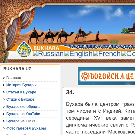
BUKHARA.UZ
Главная
История Бухары
34.
Статьи о Бухаре
Стихи о Бухаре
Бухара была центром транз
Бухарские обряды
том числе и с Индией, Кита
Бухара на YouTube
середины XVI века замет
Бухара на Flickr
дипломатические связи с Р
Фото галерея Бухары
часто посещали Московское