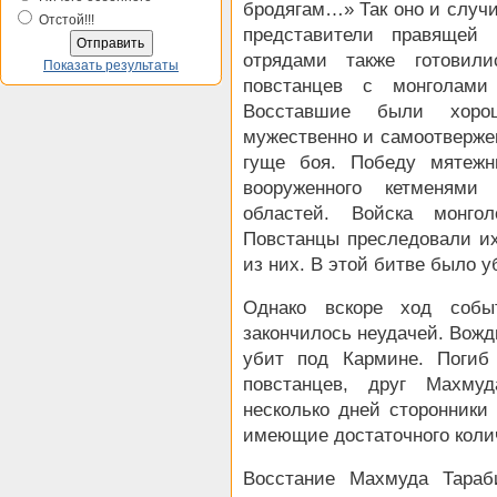
бродягам…» Так оно и случи
Отстой!!!
представители правящей
отрядами также готовил
Показать результаты
повстанцев с монголами
Восставшие были хорош
мужественно и самоотверже
гуще боя. Победу мятежн
вооруженного кетменями
областей. Войска монг
Повстанцы преследовали и
из них. В этой битве было у
Однако вскоре ход собы
закончилось неудачей. Вожд
убит под Кармине. Погиб
повстанцев, друг Махм
несколько дней сторонники
имеющие достаточного коли
Восстание Махмуда Тараб