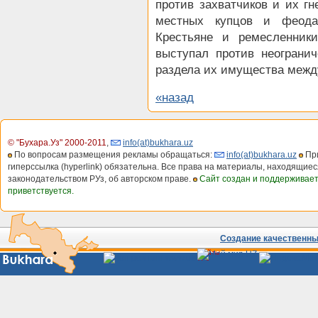
против захватчиков и их гн
местных купцов и феодал
Крестьяне и ремесленник
выступал против неогранич
раздела их имущества меж
«назад
© "Бухара.Уз" 2000-2011
,
info(at)bukhara.uz
По вопросам размещения рекламы обращаться:
info(at)bukhara.uz
При
гиперссылка (hyperlink) обязательна. Все права на материалы, находящиес
законодательством РУз, об авторском праве.
Сайт создан и поддерживае
приветствуется.
Создание качественных
Сайты
Узбекистана