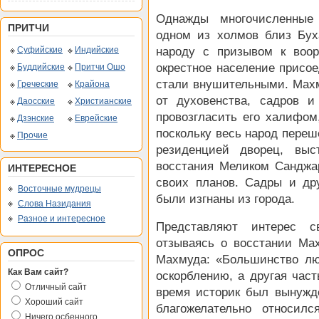
Однажды многочисленные
ПРИТЧИ
одном из холмов близ Бух
Суфийские
Индийские
народу с призывом к воор
окрестное население присо
Буддийские
Притчи Ошо
стали внушительными. Махм
Греческие
Крайона
от духовенства, садров и
Даосские
Христианские
провозгласить его халифом
Дзэнские
Еврейские
поскольку весь народ переш
Прочие
резиденцией дворец, выс
восстания Меликом Санджа
ИНТЕРЕСНОЕ
своих планов. Садры и др
Восточные мудрецы
были изгнаны из города.
Слова Назидания
Разное и интересное
Представляют интерес с
отзываясь о восстании Ма
ОПРОС
Махмуда: «Большинство лю
Как Вам сайт?
оскорблению, а другая част
Отличный сайт
время историк был вынужде
Хороший сайт
благожелательно относил
Ничего осбенного