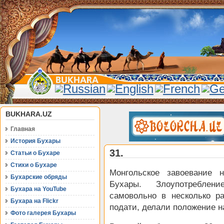
BUKHARA.UZ
Главная
История Бухары
31.
Статьи о Бухаре
Стихи о Бухаре
Монгольское завоевание 
Бухарские обряды
Бухары. Злоупотреблен
Бухара на YouTube
самовольно в несколько р
Бухара на Flickr
подати, делали положение 
Фото галерея Бухары