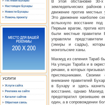
Гостевая Бухары
В этой обстановке 30-х
Настоящее Бухары
земледельческих районов 
движение против местных у
Новости Бухары
Это движение наиболее сил
Помочь проекту
вспыхнуло восстание под
Первым врагом, против кот
были местные правители Б
управляли представители
(эмиры и садры), котор
монгольские ханы.
Махмуд из селения Тараб бы
На улицах Тараба и в окрес
речами, в которых призывал
приспешниками. Своими
УСЛУГИ
внимание правителей Бухар
в Бухару и здесь казнит
Услуги сайта
восстание, однако Махмуд
Реклама на сайте
предотвратил грезившею е
Каталог сайтов
один, а в сопровождении бо
Обратная связь