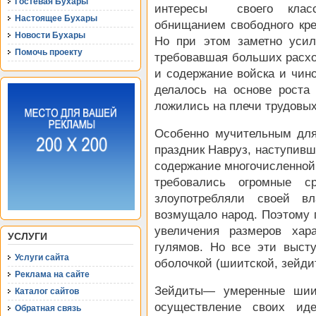
Гостевая Бухары
интересы своего класс
Настоящее Бухары
обнищанием свободного кре
Новости Бухары
Но при этом заметно усил
Помочь проекту
требовавшая больших расхо
и содержание войска и чино
делалось на основе роста
ложились на плечи трудовых
Особенно мучительным дл
праздник Навруз, наступивш
содержание многочисленной
требовались огромные ср
злоупотребляли своей в
возмущало народ. Поэтому 
увеличения размеров хар
УСЛУГИ
гулямов. Но все эти выст
Услуги сайта
оболочкой (шиитской, зейдит
Реклама на сайте
Зейдиты— умеренные шии
Каталог сайтов
осуществление своих иде
Обратная связь