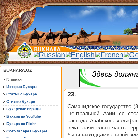
BUKHARA.UZ
Главная
История Бухары
23.
Статьи о Бухаре
Стихи о Бухаре
Саманидское государство (8
Бухарские обряды
Центральной Азии со сто
Бухара на YouTube
распада Арабского халифа
Бухара на Flickr
века значительно часть те
Фото галерея Бухары
были выходцами старой зем