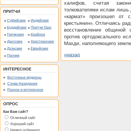
халифов, считая зако
толкователями ислам лишь
ПРИТЧИ
«кармат» произошел от с
Суфийские
Индийские
крестьянин». Отличаясь рад
Буддийские
Притчи Ошо
восстановление общиной 
Греческие
Крайона
против ортодоксального ис
Даосские
Христианские
Махди, наполняющего земл
Дзэнские
Еврейские
«назад
Прочие
ИНТЕРЕСНОЕ
Восточные мудрецы
Слова Назидания
Разное и интересное
ОПРОС
Как Вам сайт?
Отличный сайт
Хороший сайт
Ничего осбенного