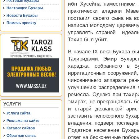
Гостевая Бухары
ибн Хусейна наместником
Настоящее Бухары
практически владели Маве
Новости Бухары
поставил своего сына на в
Помочь проекту
написал молодому царевичу 
управлять страной идеал
Тахир был убит.
В начале IX века Бухара б
Тахиридами. Эмир Бухарс
хараджа, собранного в Б
ирригационных сооружений, 
чиновничьего аппарата ран
улучшению распределения 
ремесла. Однако при тахири
эмирах, не прекращалась бо
УСЛУГИ
и старой дехканской арис
Услуги сайта
заставить непокорного буха
Реклама на сайте
владения, подверг последне
Каталог сайтов
Податное население Бухар
Обратная связь
ответ на бесконечные побор