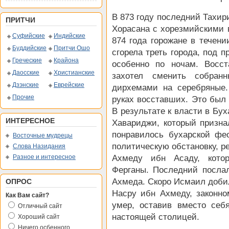
В 873 году последний Тахир
ПРИТЧИ
Хорасана с хорезмийскими 
Суфийские
Индийские
874 года горожане в течени
Буддийские
Притчи Ошо
сгорела треть города, под 
Греческие
Крайона
особенно по ночам. Восст
Даосские
Христианские
захотел сменить собран
Дзэнские
Еврейские
дирхемами на серебряные.
Прочие
руках восставших. Это был 
В результате к власти в Бу
ИНТЕРЕСНОЕ
Хавариджи, который призна
понравилось бухарской фе
Восточные мудрецы
политическую обстановку, р
Слова Назидания
Разное и интересное
Ахмеду ибн Асаду, кото
Ферганы. Последний посла
Ахмеда. Скоро Исмаил доби
ОПРОС
Насру ибн Ахмеду, законно
Как Вам сайт?
умер, оставив вместо себ
Отличный сайт
настоящей столицей.
Хороший сайт
Ничего осбенного