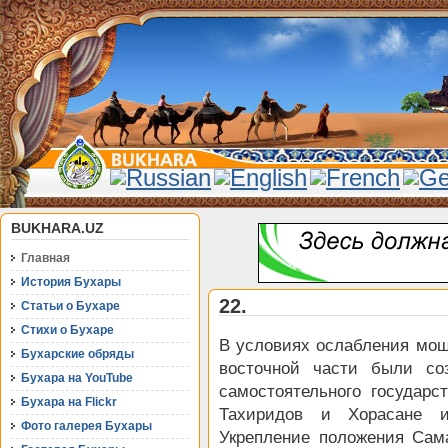
BUKHARA.UZ
Главная
История Бухары
22.
Статьи о Бухаре
Стихи о Бухаре
В условиях ослабления мощ
Бухарские обряды
восточной части были со
Бухара на YouTube
самостоятельного государ
Бухара на Flickr
Тахиридов и Хорасане 
Фото галерея Бухары
Укрепление положения Сам