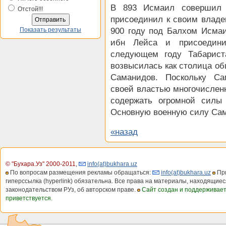
В 893 Исмаил совершил у
Отстой!!!
присоединил к своим владе
Показать результаты
900 году под Балхом Исма
ибн Лейса и присоедин
следующем году Табарист
возвысилась как столица об
Саманидов. Поскольку Са
своей властью многочислен
содержать огромной силы
Основную военную силу Сам
«назад
© "Бухара.Уз" 2000-2011
,
info(at)bukhara.uz
По вопросам размещения рекламы обращаться:
info(at)bukhara.uz
При
гиперссылка (hyperlink) обязательна. Все права на материалы, находящиес
законодательством РУз, об авторском праве.
Сайт создан и поддерживае
приветствуется.