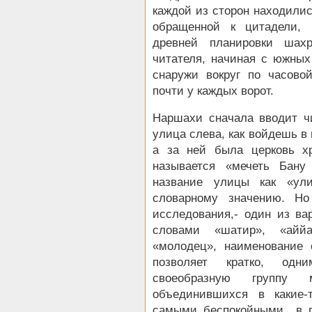
каждой из сторон находилис
обращенной к цитадели, 
древней планировки шах
читателя, начиная с южных
снаружи вокруг по часовой
почти у каждых ворот.
Наршахи сначала вводит ч
улица слева, как войдешь в
а за ней была церковь хр
называется «мечеть Бан
название улицы как «ули
словарному значению. Но
исследования,- один из ва
словами «шатир», «аййа
«молодец», наименование 
позволяет кратко, одн
своеобразную группу 
объединившихся в какие
самыми беспокойными в г