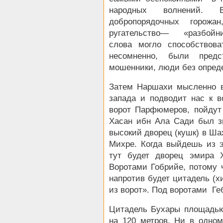
народных волнений. 
добропорядочных горож
ругательство— «разбойни
слова могло способствова
несомненно, были предст
мошенники, люди без опред
Затем Наршахи мысленно в
запада и подводит нас к 
ворот Парфюмеров, пойдут
Хасан ибн Ала Сади был з
высокий дворец (кушк) в Ша
Михре. Когда выйдешь из э
тут будет дворец эмира 
Воротами Гобрийе, потому ч
напротив будет цитадель (х
из ворот». Под воротами Ге
Цитадель Бухары площадью 
на 120 метров. Ни в одном