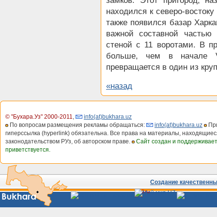
замков. Этот пригород, н
находился к северо-востоку
также появился базар Харка
важной составной частью 
стеной с 11 воротами. В п
больше, чем в начале V
превращается в один из кру
«назад
© "Бухара.Уз" 2000-2011
,
info(at)bukhara.uz
По вопросам размещения рекламы обращаться:
info(at)bukhara.uz
При
гиперссылка (hyperlink) обязательна. Все права на материалы, находящиес
законодательством РУз, об авторском праве.
Сайт создан и поддерживае
приветствуется.
Создание качественных
Сайты
Узбекистана