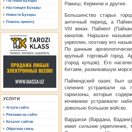
Гостевая Бухары
Рамиш, Кермине и другие.
Настоящее Бухары
Большинство старых горо
Новости Бухары
античный период, а Пайке
Помочь проекту
VIII веках. Пайкент (Пайка
каналов. Наршахи называ
укреплен, поэтому его назы
По данным археологическ
крупный торговый город. 
(город купцов). Его насел
Китаем, развивавшую морску
Пайкендский оазис был ц
селения устраивали на г
гарнизоны, которые содер
УСЛУГИ
кочевники устраивали набе
довольно большое войско.
Услуги сайта
Реклама на сайте
Варданзи (Вардана, Вадани
Каталог сайтов
имел сильное укрепление, т
Обратная связь