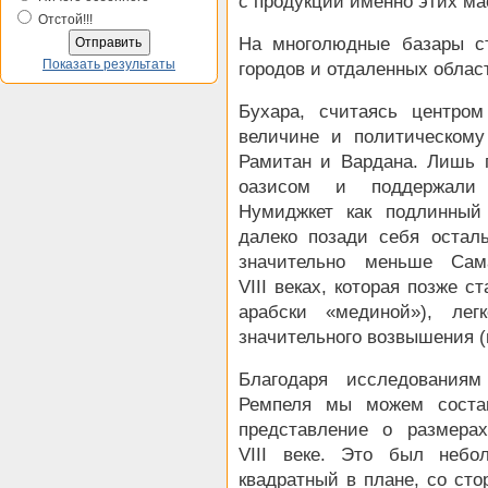
с продукции именно этих ма
Отстой!!!
На многолюдные базары с
Показать результаты
городов и отдаленных облас
Бухара, считаясь центром
величине и политическому
Рамитан и Вардана. Лишь 
оазисом и поддержали 
Нумиджкет как подлинный
далеко позади себя осталь
значительно меньше Сама
VIII веках, которая позже 
арабски «мединой»), ле
значительного возвышения (н
Благодаря исследованиям
Ремпеля мы можем состав
представление о размера
VIII веке. Это был небол
квадратный в плане, со сто