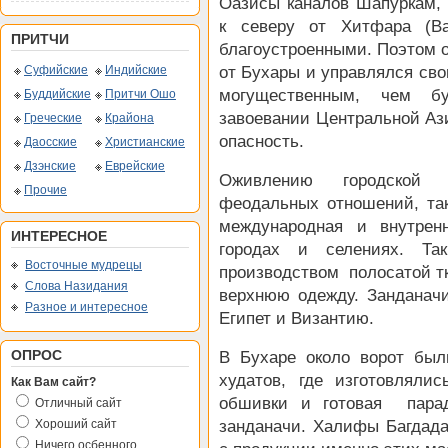
Оазисы каналов Шапуркам,
к северу от Хитфара (Ва
ПРИТЧИ
благоустроенными. Поэтом о
Суфийские
Индийские
от Бухары и управлялся сво
могущественным, чем бу
Буддийские
Притчи Ошо
завоевании Центральной Аз
Греческие
Крайона
опасность.
Даосские
Христианские
Дзэнские
Еврейские
Оживлению городской ж
Прочие
феодальных отношений, так
международная и внутрен
ИНТЕРЕСНОЕ
городах и селениях. Та
Восточные мудрецы
производством полосатой тк
Слова Назидания
верхнюю одежду. Занданачи
Разное и интересное
Египет и Византию.
ОПРОС
В Бухаре около ворот был
худатов, где изготовляли
Как Вам сайт?
обшивки и готовая парад
Отличный сайт
Хороший сайт
занданачи. Халифы Багдада
Ничего осбенного