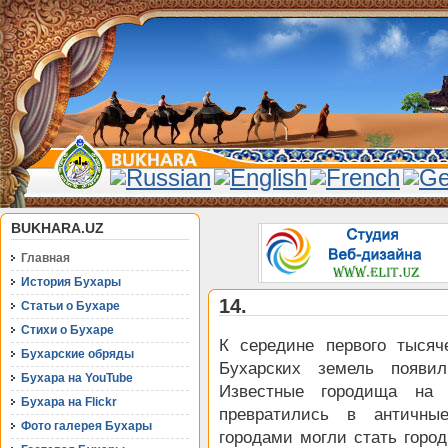
BUKHARA.UZ
Главная
История Бухары
14.
Статьи о Бухаре
Стихи о Бухаре
К середине первого тыся
Бухарские обряды
Бухарских земель появ
Бухара на YouTube
Известные городища на
Бухара на Flickr
превратились в античны
Фото галерея Бухары
городами могли стать горо