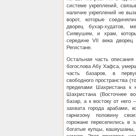
системе укреплений, связ
наличие укреплений не выз
ворот, которые соединял
дворец бухар-худатов, м
Сиявушем, и храм, котор
середине VII века дворец
Регистане.
Остальная часть описания
богослова Абу Хафса, умерше
часть базаров, в перв
свободного пространства (то
пределами Шахристана к ю
Шахристана (Восточнее в
базар, а к востоку от него
захвата города арабами, 
гарнизону половину сво
горожане переселились в 
богатые купцы, кашкушаны,