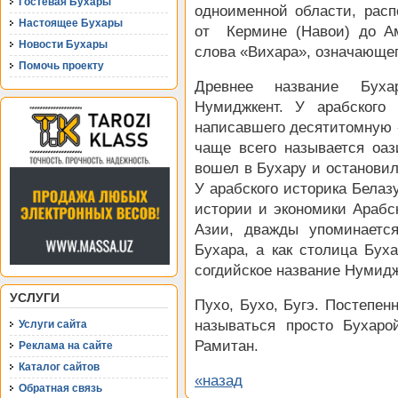
Гостевая Бухары
одноименной области, рас
Настоящее Бухары
от Кермине (Навои) до Ам
Новости Бухары
слова «Вихара», означающе
Помочь проекту
Древнее название Буха
Нумиджкент. У арабского и
написавшего десятитомную 
чаще всего называется оаз
вошел в Бухару и останови
У арабского историка Белаз
истории и экономики Арабс
Азии, дважды упоминаетс
Бухара, а как столица Бух
согдийское название Нумиджг
УСЛУГИ
Пухо, Бухо, Бугэ. Постепен
называться просто Бухаро
Услуги сайта
Рамитан.
Реклама на сайте
Каталог сайтов
«назад
Обратная связь