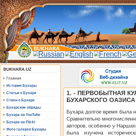
BUKHARA.UZ
Главная
История Бухары
1. - ПЕРВОБЫТНАЯ КУ
Статьи о Бухаре
БУХАРСКОГО ОАЗИСА
Стихи о Бухаре
Бухарские обряды
Бухара долгое время была н
Бухара на YouTube
Сравнительно многочисленн
Бухара на Flickr
авторов, особенно у Наршах
Фото галерея Бухары
была изучена историческ