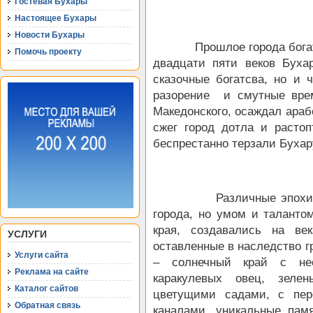
Гостевая Бухары
Настоящее Бухары
Новости Бухары
Прошлое города богата 
Помочь проекту
двадцати пяти веков Буха
сказочные богатсва, но и 
разорение и смутные вре
Македонского, осаждал араб
сжег город дотла и растоп
беспрестанно терзали Буха
Различные эпохи и сам
города, но умом и таланто
края, создавались на ве
УСЛУГИ
оставленные в наследство г
Услуги сайта
– солнечный край с не
Реклама на сайте
каракулевых овец, зеле
Каталог сайтов
цветущими садами, с пер
Обратная связь
каналами, уникальные пам