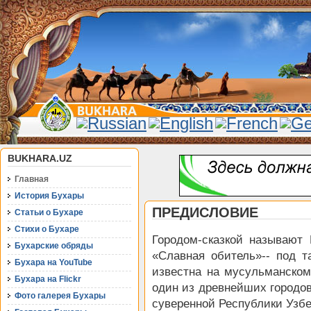
BUKHARA.UZ
Главная
История Бухары
ПРЕДИСЛОВИЕ
Статьи о Бухаре
Стихи о Бухаре
Городом-сказкой называют 
Бухарские обряды
«Славная обитель»-- под 
Бухара на YouTube
известна на мусульманском
Бухара на Flickr
один из древнейших городов
Фото галерея Бухары
суверенной Республики Узбе