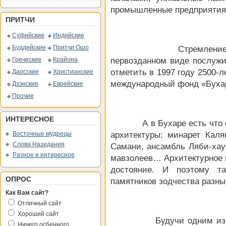
промышленные предприятия 
ПРИТЧИ
Суфийские
Индийские
Буддийские
Притчи Ошо
Стремление сберечь
Греческие
Крайона
первозданном виде послу
отметить в 1997 году 2500-л
Даосские
Христианские
международный фонд «Бухар
Дзэнские
Еврейские
Прочие
ИНТЕРЕСНОЕ
А в Бухаре есть что сох
Восточные мудрецы
архитектуры: минарет Кал
Слова Назидания
Самани, ансамбль Ляби-хауз
Разное и интересное
мавзолеев… Архитектурное 
достояние. И поэтому та
ОПРОС
памятников зодчества разны
Как Вам сайт?
Отличный сайт
Хороший сайт
Будучи одним из основ
Ничего осбенного