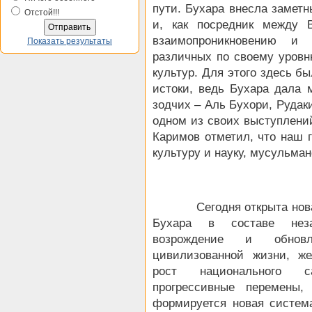
пути. Бухара внесла заметн
Отстой!!!
и, как посредник между 
взаимопроникновению и
Показать результаты
различных по своему уров
культур. Для этого здесь б
истоки, ведь Бухара дала 
зодчих – Аль Бухори, Рудак
одном из своих выступлений
Каримов отметил, что наш 
культуру и науку, мусульма
Сегодня открыта новая с
Бухара в составе неза
возрождение и обнов
цивилизованной жизни, же
рост национального с
прогрессивные перемены
формируется новая систе