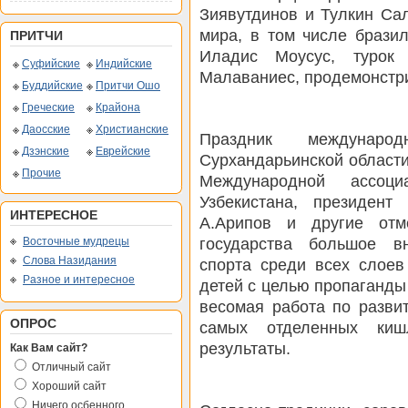
Зиявутдинов и Тулкин Са
мира, в том числе брази
ПРИТЧИ
Иладис Моусус, туро
Суфийские
Индийские
Малаваниес, продемонстри
Буддийские
Притчи Ошо
Греческие
Крайона
Даосские
Христианские
Праздник междунаро
Дзэнские
Еврейские
Сурхандарьинской област
Прочие
Международной ассоц
Узбекистана, президен
ИНТЕРЕСНОЕ
А.Арипов и другие отм
государства большое в
Восточные мудрецы
Слова Назидания
спорта среди всех слоев
Разное и интересное
детей с целью пропаганды
весомая работа по развит
ОПРОС
самых отделенных кишл
результаты.
Как Вам сайт?
Отличный сайт
Хороший сайт
Ничего осбенного