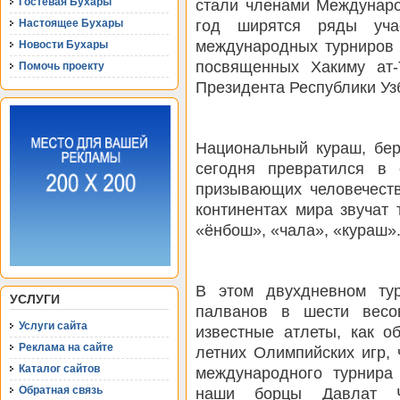
стали членами Междунаро
Гостевая Бухары
год ширятся ряды учас
Настоящее Бухары
международных турниров 
Новости Бухары
посвященных Хакиму ат-
Помочь проекту
Президента Республики Уз
Национальный кураш, бе
сегодня превратился в
призывающих человечеств
континентах мира звучат 
«ёнбош», «чала», «кураш».
В этом двухдневном ту
УСЛУГИ
палванов в шести весо
Услуги сайта
известные атлеты, как 
Реклама на сайте
летних Олимпийских игр,
Каталог сайтов
международного турнира
наши борцы Давлат Ч
Обратная связь