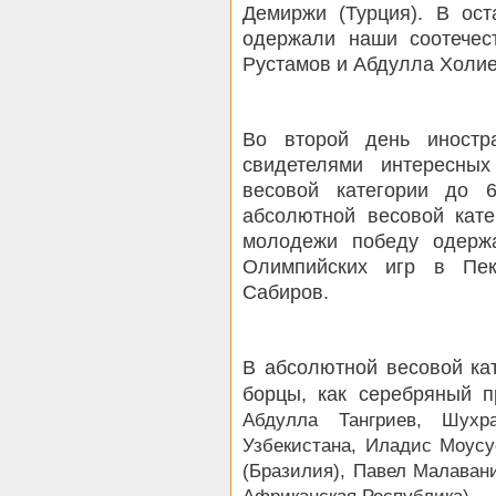
Демиржи (Турция). В ост
одержали наши соотечес
Рустамов и Абдулла Холие
Во второй день иностр
свидетелями интересны
весовой категории до 
абсолютной весовой кате
молодежи победу одерж
Олимпийских игр в Пек
Сабиров.
В абсолютной весовой ка
борцы, как серебряный 
Абдулла Тангриев, Шух
Узбекистана, Иладис Моусу
(Бразилия), Павел Малаван