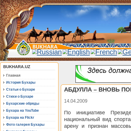
BUKHARA.UZ
Главная
История Бухары
АБДУЛЛА – ВНОВЬ П
Статьи о Бухаре
Стихи о Бухаре
14.04.2009
Бухарские обряды
Бухара на YouTube
По инициативе Президе
Бухара на Flickr
национальный вид спорт
Фото галерея Бухары
арену и признан массов