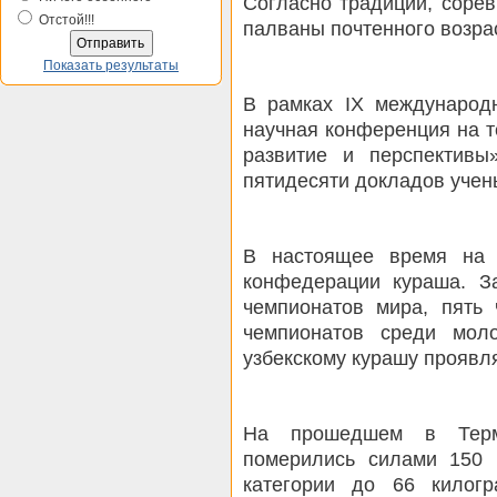
Согласно традиции, соре
Отстой!!!
палваны почтенного возра
Показать результаты
В рамках IX международн
научная конференция на т
развитие и перспектив
пятидесяти докладов учен
В настоящее время на 
конфедерации кураша. З
чемпионатов мира, пять
чемпионатов среди мол
узбекскому курашу проявл
На прошедшем в Терм
померились силами 150 
категории до 66 килог