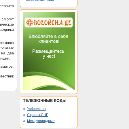
сервиса
 смогут
ические
ведники
древнюю
убежных
 на два
лишни.
еъматов.
 вестник
ТЕЛЕФОННЫЕ КОДЫ
Узбекистан
Страны СНГ
Международные