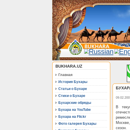
BUKHARA.UZ
Главная
История Бухары
БУХАР
Статьи о Бухаре
Стихи о Бухаре
09.02.200
Бухарские обряды
В теку
Бухара на YouTube
отечес
Бухара на Flickr
ремесл
Москве,
Фото галерея Бухары
сезон.