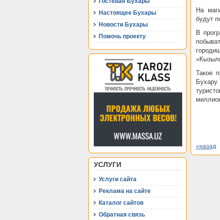
Гостевая Бухары
На маг
Настоящее Бухары
будут п
Новости Бухары
В прогр
Помочь проекту
побыват
городи
«Кызылк
Такое 
Бухару 
турист
миллион
«назад
УСЛУГИ
Услуги сайта
Реклама на сайте
Каталог сайтов
Обратная связь