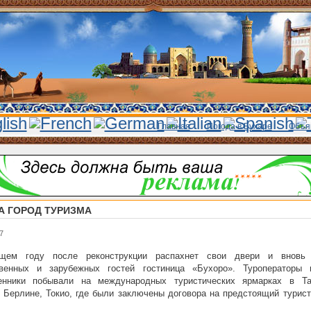
Главная
Погода в Бухаре
Объя
А ГОРОД ТУРИЗМА
7
щем году после реконструкции распахнет свои двери и вновь
твенных и зарубежных гостей гостиница «Бухоро». Туроператоры
енники побывали на международных туристических ярмарках в Та
 Берлине, Токио, где были заключены договора на предстоящий турист