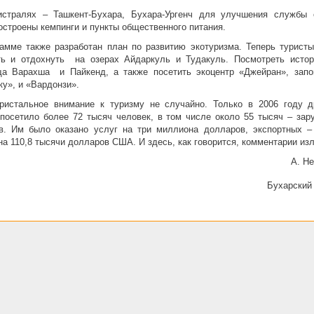
истралях – Ташкент-Бухара, Бухара-Ургенч для улучшения службы 
остроены кемпинги и пункты общественного питания.
амме также разработан план по развитию экотуризма. Теперь туристы
ь и отдохнуть
на озерах Айдаркуль и Тудакуль. Посмотреть истор
ща Варахша
и Пайкенд, а также посетить экоцентр «Джейран», запо
у», и «Вардонзи».
пристальное внимание к туризму не случайно. Только в 2006 году 
посетило более 72 тысяч человек, в том числе около 55 тысяч – зар
ов. Им было оказано услуг на три миллиона долларов, экспортных –
а 110,8 тысячи долларов США. И здесь, как говорится, комментарии из
А. Н
Бухарский