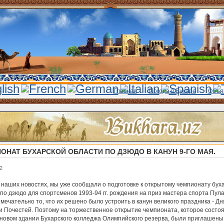
Главная
Погода в Бухаре
Объя
ОНАТ БУХАРСКОЙ ОБЛАСТИ ПО ДЗЮДО В КАНУН 9-ГО МАЯ.
2
 наших новостях, мы уже сообщали о подготовке к открытому чемпионату бух
по дзюдо для спортсменов 1993-94 гг. рождения на приз мастера спорта Пул
мечательно то, что их решено было устроить в канун великого праздника - Дн
и Почестей. Поэтому на торжественное открытие чемпионата, которое состоя
в новом здании Бухарского колледжа Олимпийского резерва, были приглашены