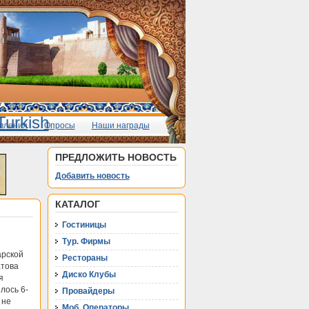
вления
Опросы
Наши награды
ПРЕДЛОЖИТЬ НОВОСТЬ
Добавить новость
КАТАЛОГ
Гостиницы
Тур. Фирмы
арской
Рестораны
атова
Диско Клубы
я
лось 6-
Провайдеры
 не
Моб. Операторы