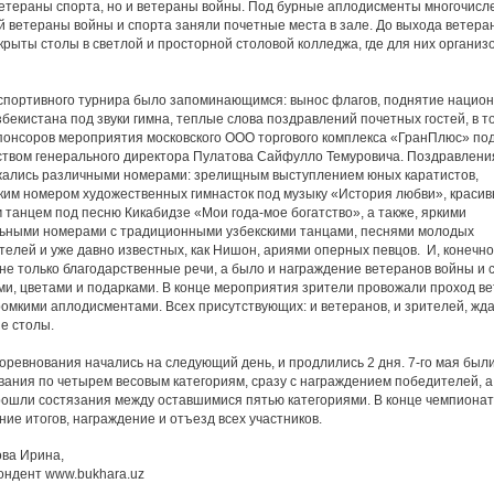
ветераны спорта, но и ветераны войны. Под бурные аплодисменты многочисл
й ветераны войны и спорта заняли почетные места в зале. До выхода ветера
крыты столы в светлой и просторной столовой колледжа, где для них организ
спортивного турнира было запоминающимся: вынос флагов, поднятие национ
бекистана под звуки гимна, теплые слова поздравлений почетных гостей, в т
спонсоров мероприятия московского ООО торгового комплекса «ГранПлюс» по
ством генерального директора Пулатова Сайфулло Темуровича. Поздравлени
ались различными номерами: зрелищным выступлением юных каратистов,
ким номером художественных гимнасток под музыку «История любви», краси
 танцем под песню Кикабидзе «Мои года-мое богатство», а также, яркими
ьными номерами с традиционными узбекскими танцами, песнями молодых
елей и уже давно известных, как Нишон, ариями оперных певцов. И, конечно
не только благодарственные речи, а было и награждение ветеранов войны и 
ми, цветами и подарками. В конце мероприятия зрители провожали проход в
ромкими аплодисментами. Всех присутствующих: и ветеранов, и зрителей, жд
е столы.
оревнования начались на следующий день, и продлились 2 дня. 7-го мая был
вания по четырем весовым категориям, сразу с награждением победителей, а 
рошли состязания между оставшимися пятью категориями. В конце чемпиона
ие итогов, награждение и отъезд всех участников.
ва Ирина,
ондент www.bukhara.uz