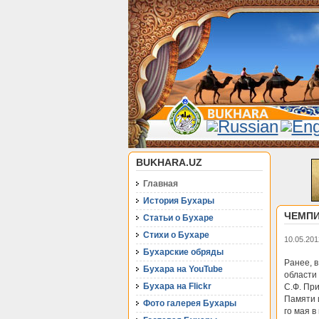
BUKHARA.UZ
Главная
История Бухары
ЧЕМПИ
Статьи о Бухаре
Стихи о Бухаре
10.05.201
Бухарские обряды
Ранее, в
Бухара на YouTube
области 
Бухара на Flickr
С.Ф. При
Памяти 
Фото галерея Бухары
го мая 