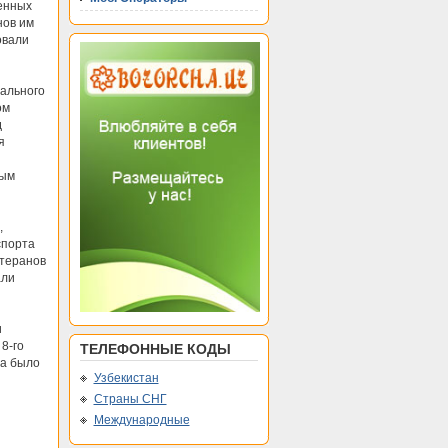
енных
нов им
овали
ального
ом
д
я
вым
,
спорта
етеранов
али
и
8-го
ТЕЛЕФОННЫЕ КОДЫ
та было
Узбекистан
Страны СНГ
Международные