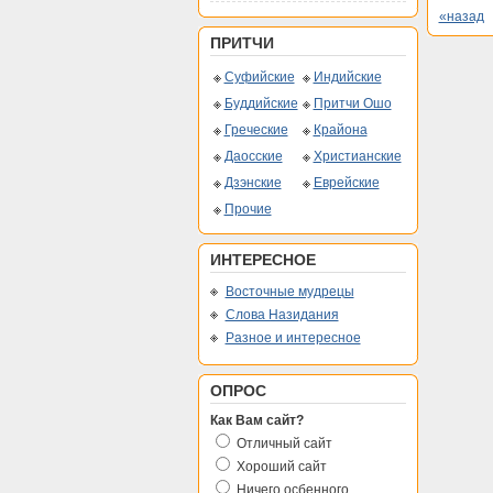
«назад
ПРИТЧИ
Суфийские
Индийские
Буддийские
Притчи Ошо
Греческие
Крайона
Даосские
Христианские
Дзэнские
Еврейские
Прочие
ИНТЕРЕСНОЕ
Восточные мудрецы
Слова Назидания
Разное и интересное
ОПРОС
Как Вам сайт?
Отличный сайт
Хороший сайт
Ничего осбенного