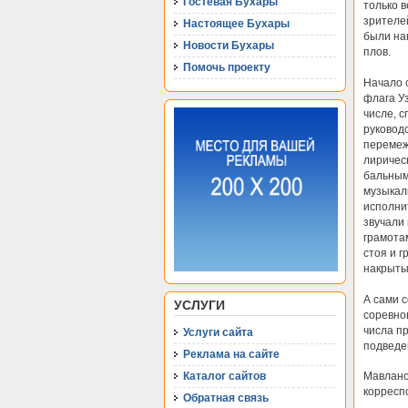
Гостевая Бухары
только 
зрителе
Настоящее Бухары
были на
Новости Бухары
плов.
Помочь проекту
Начало 
флага Уз
числе, 
руковод
перемеж
лиричес
бальным
музыкал
исполнит
звучали 
грамота
стоя и г
накрыты
А сами с
УСЛУГИ
соревно
числа п
Услуги сайта
подведен
Реклама на сайте
Мавлано
Каталог сайтов
корресп
Обратная связь