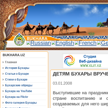
BUKHARA.UZ
Главная
История Бухары
ДЕТЯМ БУХАРЫ ВРУЧ
Статьи о Бухаре
Стихи о Бухаре
03.01.2008
Бухарские обряды
Бухара на YouTube
Выступившие на праздник
Бухара на Flickr
стране воспитанию и о
Фото галерея Бухары
создаваемых для него ши