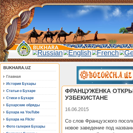
BUKHARA.UZ
Главная
История Бухары
ФРАНЦУЖЕНКА ОТКРЫ
Статьи о Бухаре
УЗБЕКИСТАНЕ
Стихи о Бухаре
Бухарские обряды
16.06.2015
Бухара на YouTube
Бухара на Flickr
Со слов Французского посол
Фото галерея Бухары
новое заведение под назван