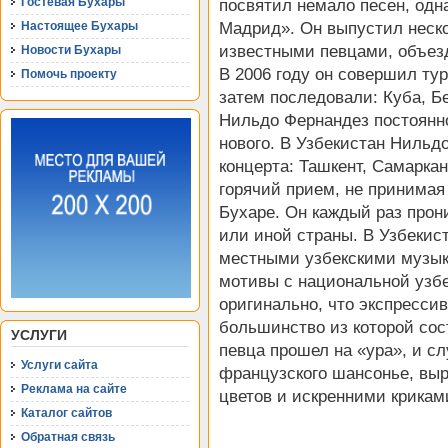
Гостевая Бухары
посвятил немало песен, одн
Мадрид». Он выпустил неско
Настоящее Бухары
известными певцами, объезд
Новости Бухары
В 2006 году он совершил тур
Помочь проекту
затем последовали: Куба, Б
Нильдо Фернандез постоянно
нового. В Узбекистан Нильд
концерта: Ташкент, Самарка
горячий прием, не принимая
Бухаре. Он каждый раз прон
или иной страны. В Узбекис
местными узбекскими музык
мотивы с национальной узбе
оригинально, что экспресси
большинство из которой со
УСЛУГИ
певца прошел на «ура», и с
Услуги сайта
французского шансонье, вы
Реклама на сайте
цветов и искренними крикам
Каталог сайтов
Обратная связь