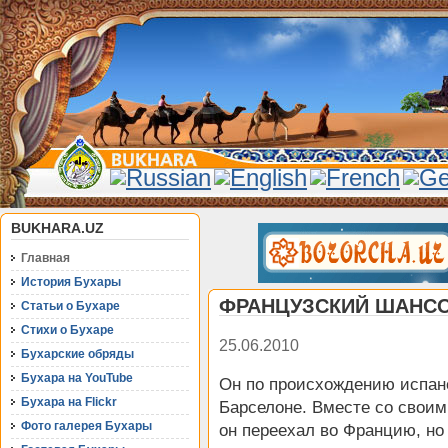
BUKHARA.UZ
Главная
История Бухары
ФРАНЦУЗСКИЙ ШАНСО
Статьи о Бухаре
Стихи о Бухаре
25.06.2010
Бухарские обряды
Бухара на YouTube
Он по происхождению испане
Бухара на Flickr
Барселоне. Вместе со свои
Фото галерея Бухары
он переехал во Францию, но