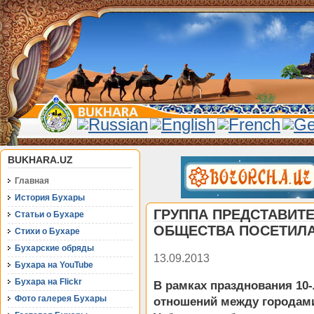
BUKHARA.UZ
Главная
История Бухары
ГРУППА ПРЕДСТАВИТ
Статьи о Бухаре
ОБЩЕСТВА ПОСЕТИЛА
Стихи о Бухаре
Бухарские обряды
13.09.2013
Бухара на YouTube
Бухара на Flickr
В рамках празднования 10
Фото галерея Бухары
отношений между городами 