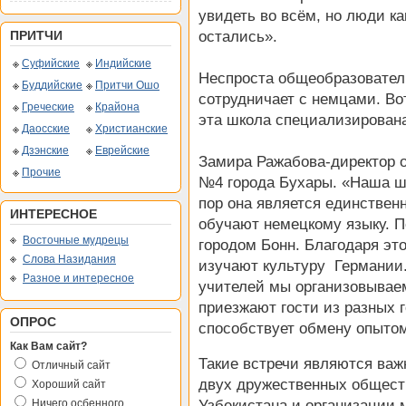
увидеть во всём, но люди ка
остались».
ПРИТЧИ
Суфийские
Индийские
Неспроста общеобразовател
Буддийские
Притчи Ошо
сотрудничает с немцами. Во
Греческие
Крайона
эта школа специализирована
Даосские
Христианские
Дзэнские
Еврейские
Замира Ражабова-директор 
Прочие
№4 города Бухары. «Наша шк
пор она является единственн
ИНТЕРЕСНОЕ
обучают немецкому языку. П
Восточные мудрецы
городом Бонн. Благодаря эт
Слова Назидания
изучают культуру Германии.
Разное и интересное
учителей мы организовываем
приезжают гости из разных 
ОПРОС
способствует обмену опыто
Как Вам сайт?
Такие встречи являются ва
Отличный сайт
двух дружественных общест
Хороший сайт
Узбекистана и организации 
Ничего осбенного