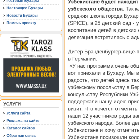
Гостевая Бухары
Узбекистане будет находит
узбекского общества.
Так к
Настоящее Бухары
средняя школа города Бухар
Новости Бухары
(SPICE), а 25 детский сад -
Помочь проекту
воспитание детей в детских 
делегация встретилась с а
Дитер Бранденбургер-вице-п
в Германии.
«У нас программа очень об
вот приехали в Бухару. Мы 
радость, что детей здесь т
узбекскому посольству в Бе
консульству Республики Узбе
поддержали нашу идею приех
УСЛУГИ
визит. Что хочется отметить
Услуги сайта
наши 12 участников рады ва
Реклама на сайте
узбекского народа. Более дв
Каталог сайтов
Узбекистане и хочу отметит
Обратная связь
Узбекистане произошли кол