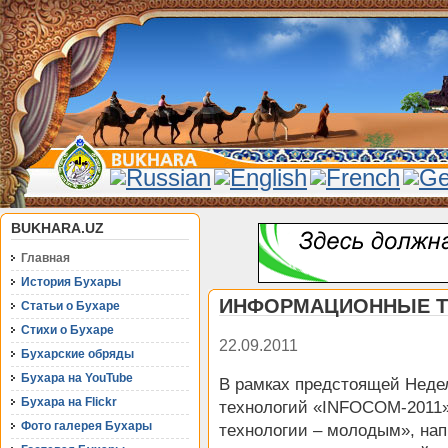
BUKHARA.UZ
Главная
История Бухары
ИНФОРМАЦИОННЫЕ Т
Статьи о Бухаре
Стихи о Бухаре
22.09.2011
Бухарские обряды
Бухара на YouTube
В рамках предстоящей Нед
Бухара на Flickr
технологий «INFOCOM-2011
Фото галерея Бухары
технологии – молодым», на