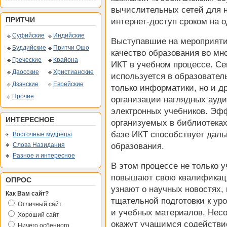
вычислительных сетей для 
ПРИТЧИ
интернет-доступ сроком на о
Суфийские
Индийские
Выступавшие на мероприяти
Буддийские
Притчи Ошо
качество образования во мн
Греческие
Крайона
ИКТ в учебном процессе. Се
Даосские
Христианские
используется в образовател
Дзэнские
Еврейские
только информатики, но и д
Прочие
организации наглядных ауди
электронных учебников. Эф
ИНТЕРЕСНОЕ
организуемых в библиотека
базе ИКТ способствует дал
Восточные мудрецы
образования.
Слова Назидания
Разное и интересное
В этом процессе не только 
повышают свою квалификац
ОПРОС
узнают о научных новостях,
Как Вам сайт?
тщательной подготовки к ур
Отличный сайт
и учебных материалов. Нес
Хороший сайт
окажут учащимся содействие
Ничего осбенного