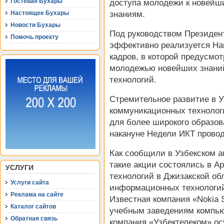
Гостевая Бухары
доступа молодежи к новей
знаниям.
Настоящее Бухары
Новости Бухары
Под руководством Президен
Помочь проекту
эффективно реализуется На
кадров, в которой предусм
молодежью новейших знани
технологий.
Стремительное развитие в 
коммуникационных технолог
для более широкого образо
накануне Недели ИКТ прово
Как сообщили в Узбекском а
такие акции состоялись в 
УСЛУГИ
технологий в Джизакской об
Услуги сайта
информационных технологий
Реклама на сайте
Известная компания «Nokia 
Каталог сайтов
учебным заведениям компью
Обратная связь
компания «Узбектелеком» о