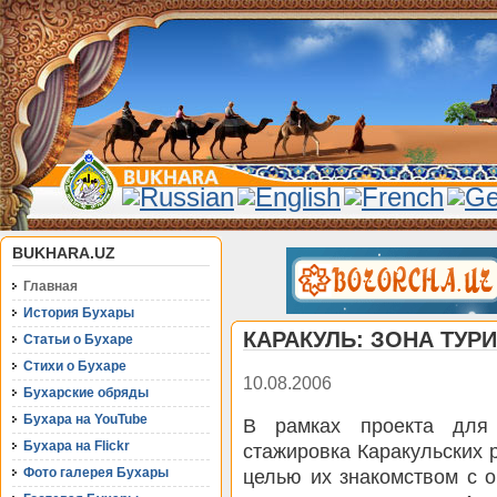
BUKHARA.UZ
Главная
История Бухары
КАРАКУЛЬ: ЗОНА ТУР
Статьи о Бухаре
Стихи о Бухаре
10.08.2006
Бухарские обряды
Бухара на YouTube
В рамках проекта для
Бухара на Flickr
стажировка Каракульских 
Фото галерея Бухары
целью их знакомством с 