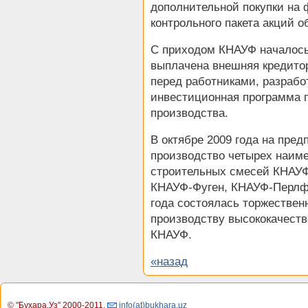
дополнительной покупки на
контрольного пакета акций о
С приходом КНАУФ началось
выплачена внешняя кредито
перед работниками, разрабо
инвестиционная программа 
производства.
В октябре 2009 года на пре
производство четырех наим
строительных смесей КНАУФ
КНАУФ-Фуген, КНАУФ-Перлфи
года состоялась торжествен
производству высококачест
КНАУФ.
«назад
© "Бухара.Уз" 2000-2011
,
info(at)bukhara.uz