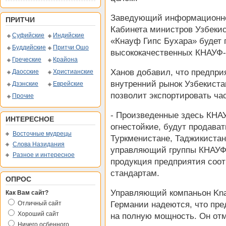
Заведующий информационно
ПРИТЧИ
Кабинета министров Узбеки
Суфийские
Индийские
«Кнауф Гипс Бухара» будет 
Буддийские
Притчи Ошо
высококачественных КНАУФ-л
Греческие
Крайона
Ханов добавил, что предпри
Даосские
Христианские
внутренний рынок Узбекиста
Дзэнские
Еврейские
позволит экспортировать ча
Прочие
- Произведенные здесь КНАУ
ИНТЕРЕСНОЕ
огнестойкие, будут продават
Восточные мудрецы
Туркменистане, Таджикистан
Слова Назидания
управляющий группы КНАУФ С
Разное и интересное
продукция предприятия соот
стандартам.
ОПРОС
Управляющий компаньон Kna
Как Вам сайт?
Германии надеются, что пре
Отличный сайт
Хороший сайт
на полную мощность. Он отм
Ничего осбенного