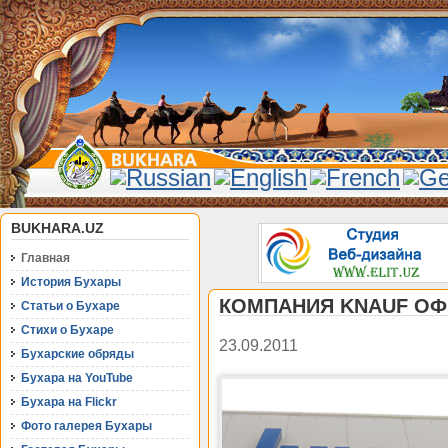
BUKHARA.UZ
Главная
История Бухары
КОМПАНИЯ KNAUF О
Статьи о Бухаре
Стихи о Бухаре
23.09.2011
Бухарские обряды
Бухара на YouTube
Бухара на Flickr
Фото галерея Бухары