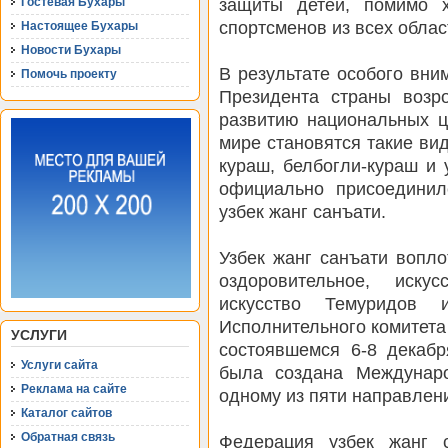
защиты детей, помимо х
Гостевая Бухары
спортсменов из всех облас
Настоящее Бухары
Новости Бухары
В результате особого вни
Помочь проекту
Президента страны возр
развитию национальных ц
мире становятся такие ви
кураш, белбогли-кураш и 
официально присоедини
узбек жанг санъати.
Узбек жанг санъати вопло
оздоровительное, иску
искусство Темуридов
Исполнительного комитет
УСЛУГИ
состоявшемся 6-8 декаб
Услуги сайта
была создана Междунар
Реклама на сайте
одному из пяти направлени
Каталог сайтов
Обратная связь
Федерация узбек жанг 