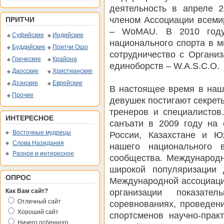
деятельность в апреле 2
членом Ассоциации всеми
ПРИТЧИ
– WoMAU. В 2010 году
Суфийские
Индийские
национального спорта в 
Буддийские
Притчи Ошо
сотрудничество с Органи
Греческие
Крайона
единоборств – W.A.S.C.O.
Даосские
Христианские
Дзэнские
Еврейские
В настоящее время в наш
Прочие
девушек постигают секреты
тренеров и специалистов
ИНТЕРЕСНОЕ
санъати в 2009 году на
Восточные мудрецы
России, Казахстане и Ю
Слова Назидания
нашего национального 
Разное и интересное
сообщества. Международн
широкой популяризации 
ОПРОС
Международной ассоциаци
организации показате
Как Вам сайт?
Отличный сайт
соревнованиях, проведен
Хороший сайт
спортсменов научно-прак
Ничего осбенного