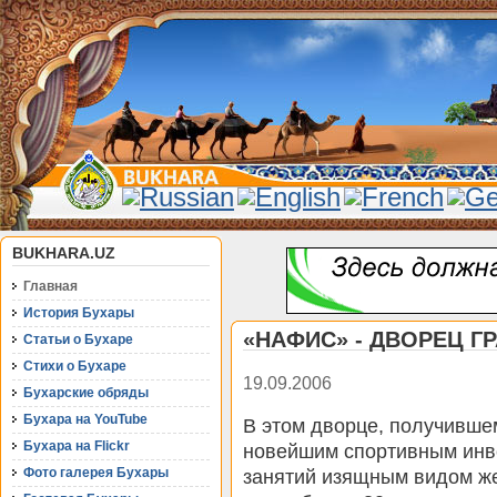
BUKHARA.UZ
Главная
История Бухары
«НАФИС» - ДВОРЕЦ Г
Статьи о Бухаре
Стихи о Бухаре
19.09.2006
Бухарские обряды
Бухара на YouTube
В этом дворце, получивш
Бухара на Flickr
новейшим спортивным инве
Фото галерея Бухары
занятий изящным видом же