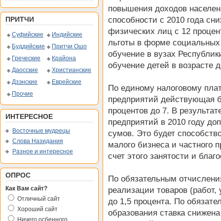
повышения доходов населен
способности с 2010 года сни
ПРИТЧИ
физических лиц с 12 процен
Суфийские
Индийские
льготы в форме социальных
Буддийские
Притчи Ошо
обучение в вузах Республик
Греческие
Крайона
обучение детей в возрасте до
Даосские
Христианские
Дзэнские
Еврейские
По единому налоговому пла
Прочие
предприятий действующая б
процентов до 7. В результа
ИНТЕРЕСНОЕ
предприятий в 2010 году до
Восточные мудрецы
сумов. Это будет способств
Слова Назидания
малого бизнеса и частного 
Разное и интересное
счет этого занятости и благ
ОПРОС
По обязательным отчислени
Как Вам сайт?
реализации товаров (работ, 
Отличный сайт
до 1,5 процента. По обязат
Хороший сайт
образования ставка снижена 
Ничего осбенного