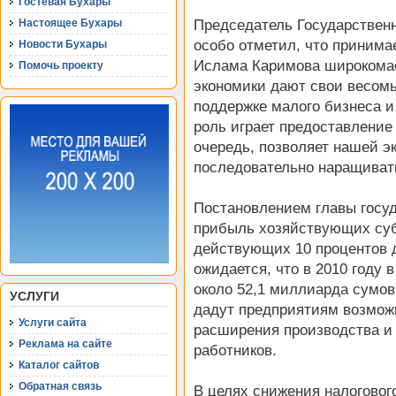
Гостевая Бухары
Председатель Государственн
Настоящее Бухары
особо отметил, что приним
Новости Бухары
Ислама Каримова широкома
Помочь проекту
экономики дают свои весомы
поддержке малого бизнеса и
роль играет предоставление 
очередь, позволяет нашей э
последовательно наращиват
Постановлением главы госуд
прибыль хозяйствующих субъ
действующих 10 процентов д
ожидается, что в 2010 году 
около 52,1 миллиарда сумо
УСЛУГИ
дадут предприятиям возможн
Услуги сайта
расширения производства и
Реклама на сайте
работников.
Каталог сайтов
Обратная связь
В целях снижения налоговог